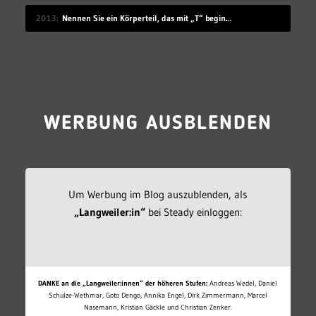
2013
Nennen Sie ein Körperteil, das mit „T“ beginnt
WERBUNG AUSBLENDEN
Um Werbung im Blog auszublenden, als
„Langweiler:in“
bei Steady einloggen:
DANKE an die „Langweiler:innen“ der höheren Stufen:
Andreas Wedel, Daniel
Schulze-Wethmar, Goto Dengo, Annika Engel, Dirk Zimmermann, Marcel
Nasemann, Kristian Gäckle und Christian Zenker.