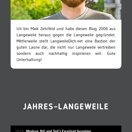
Ich bin Maik Zehrfeld und habe diesen Blog 2006 aus
Langeweile heraus gegen die Langeweile gegründet.
Mittlerweile stellt LangweileDich.net eine Bastion der
guten Laune dar, die nicht nur Langeweile vertreiben
sondern auch nachhaltig inspirieren will. Gute
Unterhaltung!
JAHRES-LANGEWEILE
2010
Mashup: Bill and Ted’s Excellent Inception