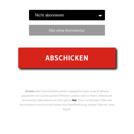
Abo ohne Kommentar
Hinweis:
Beim Kommentieren werden angegebene Daten sowie IP-Adresse
gespeichert und Cookies gesetzt (öffentlich sichtbar sind nur Name, Website und
Kommentar). Alle Datenschutz-Infos gibt es
hier
. Dank Cache/Spam-Filter sind
Kommentare manchmal nicht direkt nach Veröffentlichung sichtbar (aber da, keine
Angst).