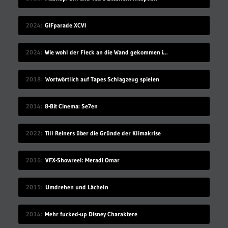
2024
GIFparade XCVI
2024
Wie wohl der Fleck an die Wand gekommen ist?
2018
Wortwörtlich auf Tapes Schlagzeug spielen
2014
8-Bit Cinema: Se7en
2022
Till Reiners über die Gründe der Klimakrise
2016
VFX-Showreel: Meradi Omar
2015
Umdrehen und Lächeln
2014
Mehr fucked-up Disney Charaktere