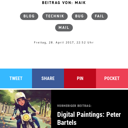
BEITRAG VON: MAIK
BLOG
TECHNIK
BUG
FAIL
MAIL
Freitag, 28. April 2017, 22:52 Uhr
TWEET
SHARE
PIN
POCKET
VORHERIGER BEITRAG:
Digital Paintings: Peter
Bartels