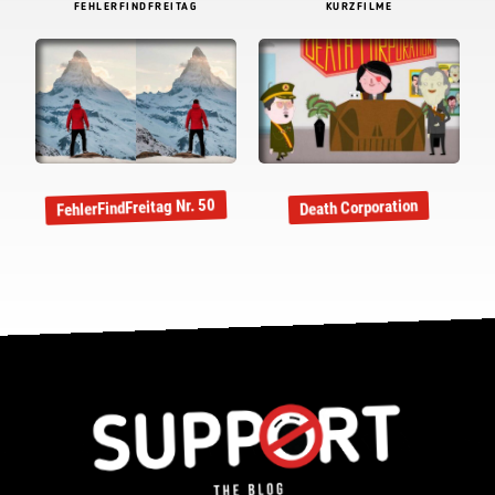
FEHLERFINDFREITAG
KURZFILME
FehlerFindFreitag Nr. 50
Death Corporation