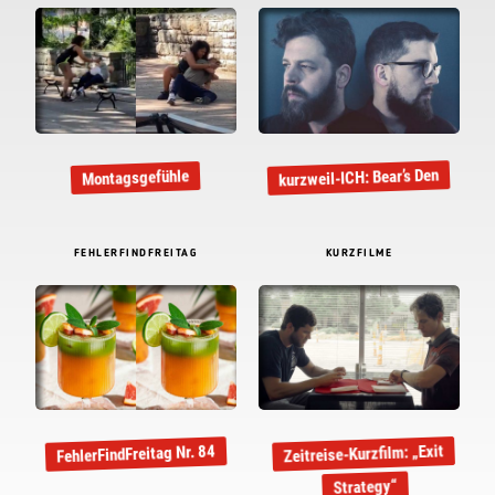
kurzweil-ICH: Bear’s Den
Montagsgefühle
FEHLERFINDFREITAG
KURZFILME
Zeitreise-Kurzfilm: „Exit
FehlerFindFreitag Nr. 84
Strategy“