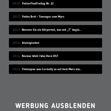
2020
FehlerFindFreitag Nr. 32
2015
Fettes Brot – Teenager vom Mars
2013
Nennen Sie ein Körperteil, das mit „T“ beginnt
2016
Kleinigkeiten
2014
Review: Wish I Was Here OST
2013
Timelapse: was Curiosity so auf dem Mars macht
WERBUNG AUSBLENDEN