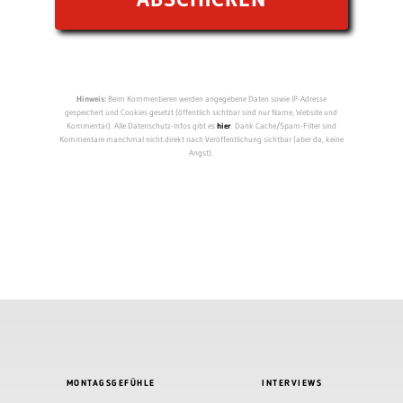
Hinweis:
Beim Kommentieren werden angegebene Daten sowie IP-Adresse
gespeichert und Cookies gesetzt (öffentlich sichtbar sind nur Name, Website und
Kommentar). Alle Datenschutz-Infos gibt es
hier
. Dank Cache/Spam-Filter sind
Kommentare manchmal nicht direkt nach Veröffentlichung sichtbar (aber da, keine
Angst).
MONTAGSGEFÜHLE
INTERVIEWS