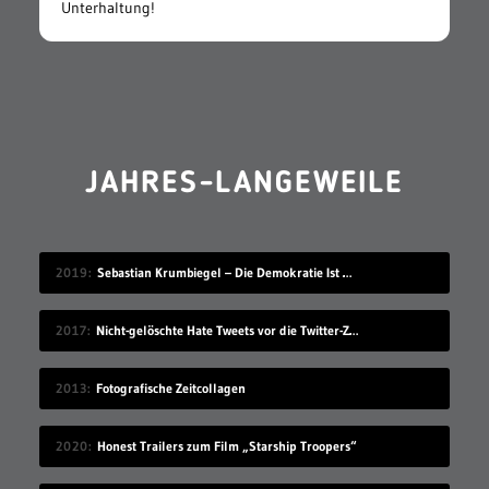
Unterhaltung!
JAHRES-LANGEWEILE
2019
Sebastian Krumbiegel – Die Demokratie Ist Weiblich
2017
Nicht-gelöschte Hate Tweets vor die Twitter-Zentrale gesprüht
2013
Fotografische Zeitcollagen
2020
Honest Trailers zum Film „Starship Troopers“