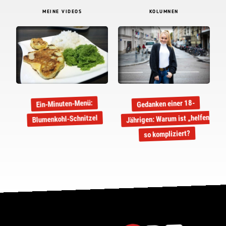
MEINE VIDEOS
KOLUMNEN
Gedanken einer 18-
Ein-Minuten-Menü:
Jährigen: Warum ist „helfen“
Blumenkohl-Schnitzel
so kompliziert?