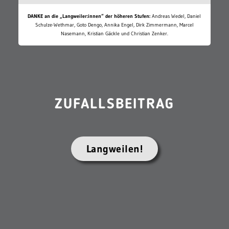
DANKE an die „Langweiler:innen“ der höheren Stufen:
Andreas Wedel, Daniel
Schulze-Wethmar, Goto Dengo, Annika Engel, Dirk Zimmermann, Marcel
Nasemann, Kristian Gäckle und Christian Zenker.
ZUFALLSBEITRAG
Langweilen!