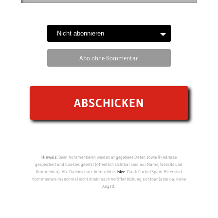
Abo ohne Kommentar
Hinweis:
Beim Kommentieren werden angegebene Daten sowie IP-Adresse
gespeichert und Cookies gesetzt (öffentlich sichtbar sind nur Name, Website und
Kommentar). Alle Datenschutz-Infos gibt es
hier
. Dank Cache/Spam-Filter sind
Kommentare manchmal nicht direkt nach Veröffentlichung sichtbar (aber da, keine
Angst).