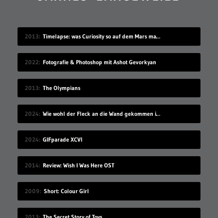
2013
Timelapse: was Curiosity so auf dem Mars macht
2022
Fotografie & Photoshop mit Ashot Gevorkyan
2013
The Olympians
2024
Wie wohl der Fleck an die Wand gekommen ist?
2024
GIFparade XCVI
2014
Review: Wish I Was Here OST
2009
Short: Colour Girl
2013
The Secret Story of Toys