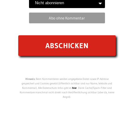
Abo ohne Kommentar
Hinweis:
Beim Kommentieren werden angegebene Daten sowie IP-Adresse
gespeichert und Cookies gesetzt (öffentlich sichtbar sind nur Name, Website und
Kommentar). Alle Datenschutz-Infos gibt es
hier
. Dank Cache/Spam-Filter sind
Kommentare manchmal nicht direkt nach Veröffentlichung sichtbar (aber da, keine
Angst).