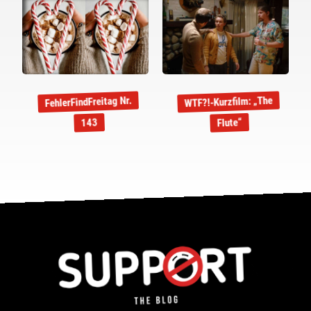
WTF?!-Kurzfilm: „The
FehlerFindFreitag Nr.
Flute“
143