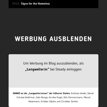
2013
Signs for the Homeless
WERBUNG AUSBLENDEN
Um Werbung im Blog auszublenden, als
„Langweiler:in“
bei Steady einloggen:
DANKE an die „Langweiler:innen“ der höheren Stufen:
Andreas Wedel, Daniel
Schulze-Wethmar, Goto Dengo, Annika Engel, Dirk Zimmermann, Marcel
Nasemann, Kristian Gäckle und Christian Zenker.