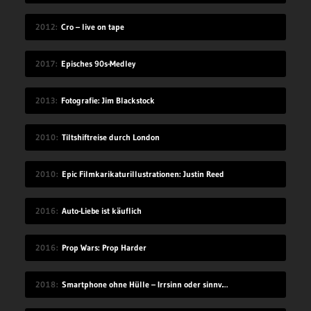
2012
Cro – live on tape
2017
Episches 90s-Medley
2013
Fotografie: Jim Blackstock
2010
Tiltshiftreise durch London
2010
Epic Filmkarikaturillustrationen: Justin Reed
2016
Auto-Liebe ist käuflich
2016
Prop Wars: Prop Harder
2018
Smartphone ohne Hülle – Irrsinn oder sinnvoll?