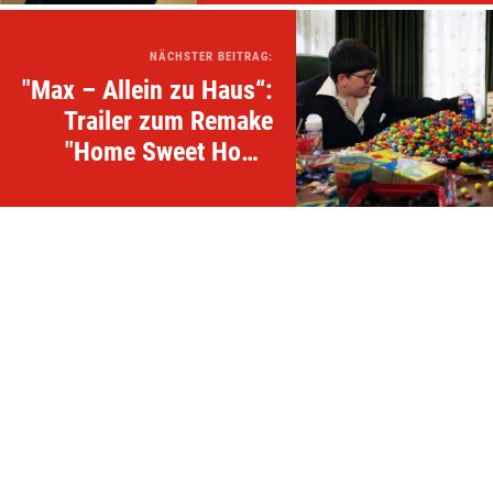
NÄCHSTER BEITRAG:
"Max – Allein zu Haus“:
Trailer zum Remake
"Home Sweet Home
Alone" Disney+