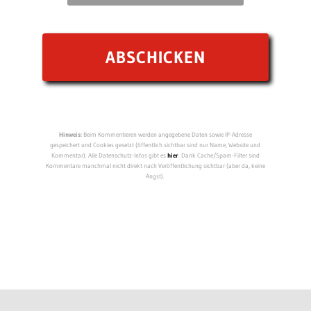
Hinweis:
Beim Kommentieren werden angegebene Daten sowie IP-Adresse
gespeichert und Cookies gesetzt (öffentlich sichtbar sind nur Name, Website und
Kommentar). Alle Datenschutz-Infos gibt es
hier
. Dank Cache/Spam-Filter sind
Kommentare manchmal nicht direkt nach Veröffentlichung sichtbar (aber da, keine
Angst).