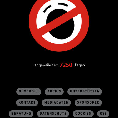
7250
Langeweile seit
Tagen.
BLOGROLL
ARCHIV
UNTERSTÜTZEN
KONTAKT
MEDIADATEN
SPONSORED
BERATUNG
DATENSCHUTZ
COOKIES
RSS