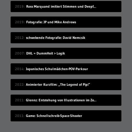
2019
Ross Marquand imitiert Stimmen und Deepfake die passenden Gesichter
2019
Fotografie: JP und Mike Andrews
2012
schwebende Fotografie: David Nemcsik
2007
DHL = DummHeit > Logik
2014
Japanisches Schulmädchen-POV-Parkour
2022
Animierter Kurzfilm: „The Legend of Pipi“
2011
Glennz: Entstehung von Illustrationen im Zeitraffer
2011
Game: Schnellschreib-Space-Shooter