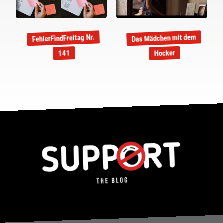
Das Mädchen mit dem
FehlerFindFreitag Nr.
Hocker
141