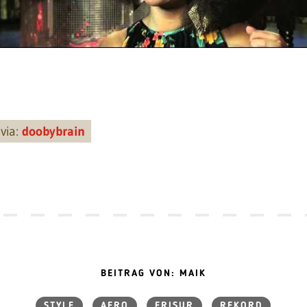
via:
doobybrain
BEITRAG VON: MAIK
STYLE
AFRO
FRISUR
REKORD