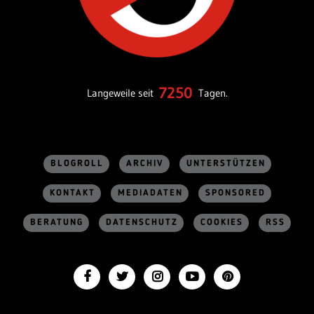
7250
Langeweile seit
Tagen.
BLOGROLL
ARCHIV
UNTERSTÜTZEN
KONTAKT
MEDIADATEN
SPONSORED
BERATUNG
DATENSCHUTZ
COOKIES
RSS