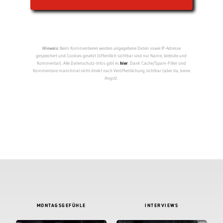
Hinweis:
Beim Kommentieren werden angegebene Daten sowie IP-Adresse
gespeichert und Cookies gesetzt (öffentlich sichtbar sind nur Name, Website und
Kommentar). Alle Datenschutz-Infos gibt es
hier
. Dank Cache/Spam-Filter sind
Kommentare manchmal nicht direkt nach Veröffentlichung sichtbar (aber da, keine
Angst).
MONTAGSGEFÜHLE
INTERVIEWS