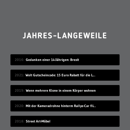
JAHRES-LANGEWEILE
2016
Gedanken einer 14-Jährigen: Brexit
2021
Wolt Gutscheincode: 15 Euro Rabatt für die Lieferando-Alternative!
2019
Wenn mehrere Klone in einem Körper wohnen
2020
Mit der Kameradrohne hinterm Rallye-Car fliegen
2018
Street Art-Möbel