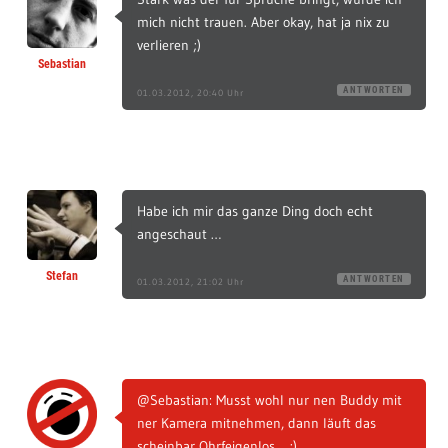
mich nicht trauen. Aber okay, hat ja nix zu
verlieren ;)
Sebastian
ANTWORTEN
01.03.2012, 20:40 Uhr
Habe ich mir das ganze Ding doch echt
angeschaut …
Stefan
ANTWORTEN
01.03.2012, 21:02 Uhr
@Sebastian: Musst wohl nur nen Buddy mit
ner Kamera mitnehmen, dann läuft das
scheinbar Ohrfeigenlos… ;)