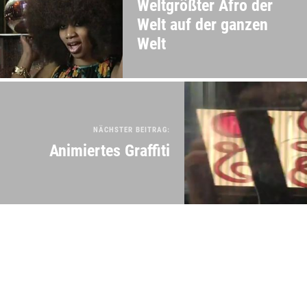
Weltgrößter Afro der
Welt auf der ganzen
Welt
NÄCHSTER BEITRAG:
Animiertes Graffiti