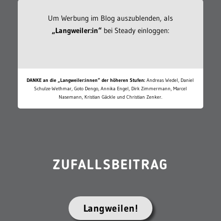
Um Werbung im Blog auszublenden, als
„Langweiler:in“
bei Steady einloggen:
DANKE an die „Langweiler:innen“ der höheren Stufen:
Andreas Wedel, Daniel
Schulze-Wethmar, Goto Dengo, Annika Engel, Dirk Zimmermann, Marcel
Nasemann, Kristian Gäckle und Christian Zenker.
ZUFALLSBEITRAG
Langweilen!