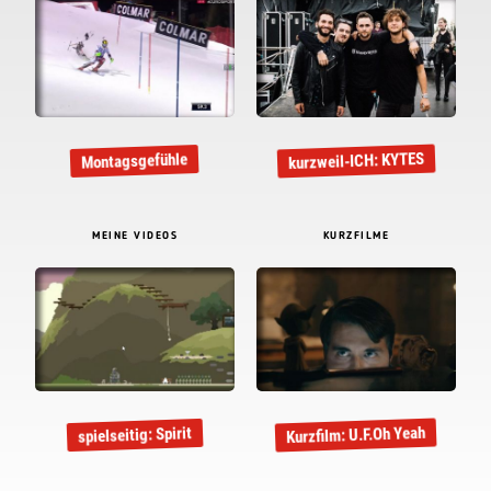
kurzweil-ICH: KYTES
Montagsgefühle
MEINE VIDEOS
KURZFILME
Kurzfilm: U.F.Oh Yeah
spielseitig: Spirit