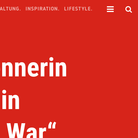
ALTUNG.
INSPIRATION.
LIFESTYLE.
nnerin
in
y War“