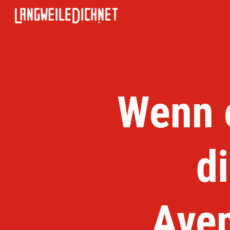
Wenn 
d
„Aven