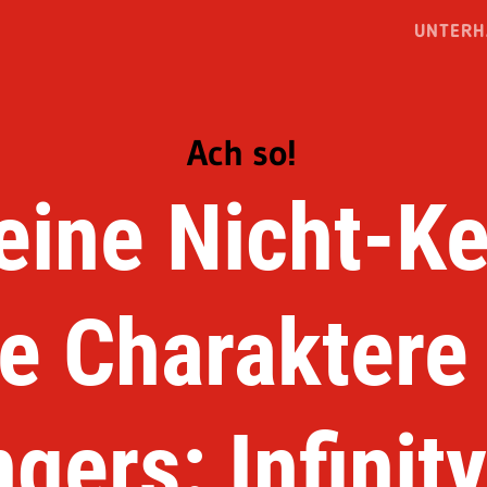
UNTERH
Ach so!
eine Nicht-Ke
ie Charaktere 
gers: Infinit