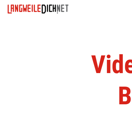
Vid
B