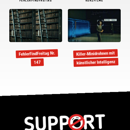
FEHLERFINDFREITAG
KURZFILME
Killer-Minidrohnen mit
FehlerFindFreitag Nr.
künstlicher Intelligenz
147