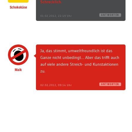
Schrecklich.
Schokokäse
ANTWORTEN
01.02.2012, 22:19 Uhr
Ja, das stimmt, umweltfreundlich ist das
Ganze nicht unbedingt… Aber das trifft auch
auf viele andere Streich- und Kunstaktionen
Maik
zu.
ANTWORTEN
02.02.2012, 09:14 Uhr