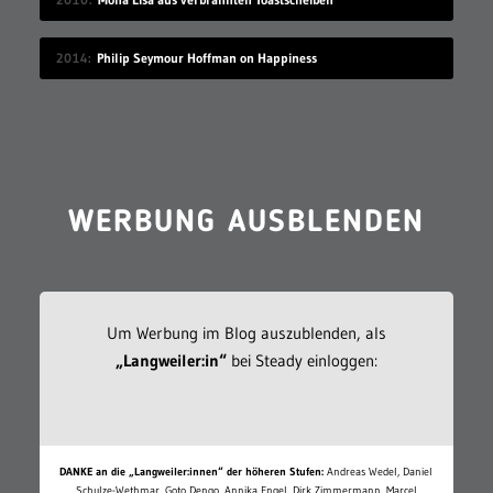
2014
Philip Seymour Hoffman on Happiness
WERBUNG AUSBLENDEN
Um Werbung im Blog auszublenden, als
„Langweiler:in“
bei Steady einloggen:
DANKE an die „Langweiler:innen“ der höheren Stufen:
Andreas Wedel, Daniel
Schulze-Wethmar, Goto Dengo, Annika Engel, Dirk Zimmermann, Marcel