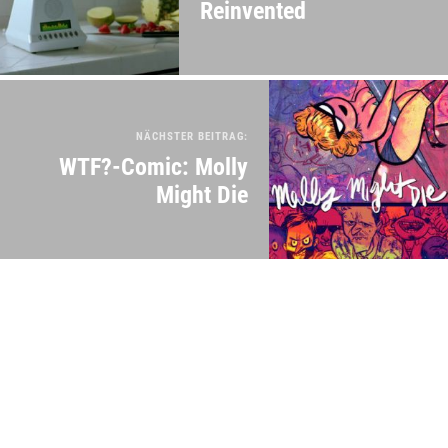
Reinvented
NÄCHSTER BEITRAG:
WTF?-Comic: Molly
Might Die