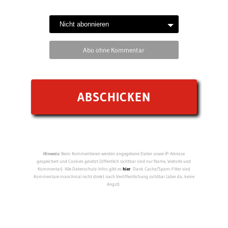
Abo ohne Kommentar
Hinweis:
Beim Kommentieren werden angegebene Daten sowie IP-Adresse
gespeichert und Cookies gesetzt (öffentlich sichtbar sind nur Name, Website und
Kommentar). Alle Datenschutz-Infos gibt es
hier
. Dank Cache/Spam-Filter sind
Kommentare manchmal nicht direkt nach Veröffentlichung sichtbar (aber da, keine
Angst).