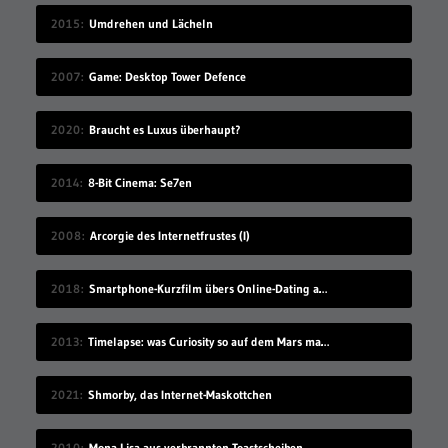
2015
Umdrehen und Lächeln
2007
Game: Desktop Tower Defence
2020
Braucht es Luxus überhaupt?
2014
8-Bit Cinema: Se7en
2008
Arcorgie des Internetfrustes (I)
2018
Smartphone-Kurzfilm übers Online-Dating auf Zugreise
2013
Timelapse: was Curiosity so auf dem Mars macht
2021
Shmorby, das Internet-Maskottchen
2010
Mona Lisa aus verbrannten Toastscheiben