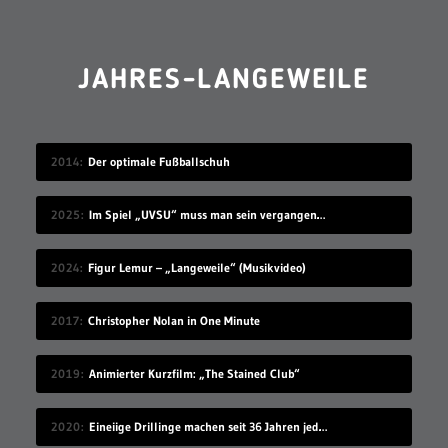
JAHRES-LANGEWEILE
2014
Der optimale Fußballschuh
2025
Im Spiel „UVSU“ muss man sein vergangenes Ich bekämpfen
2024
Figur Lemur – „Langeweile“ (Musikvideo)
2017
Christopher Nolan in One Minute
2019
Animierter Kurzfilm: „The Stained Club“
2020
Eineiige Drillinge machen seit 36 Jahren jeden Geburtstag ein Gruppenfoto