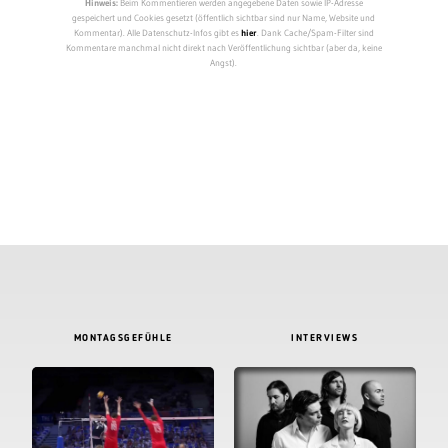
Hinweis:
Beim Kommentieren werden angegebene Daten sowie IP-Adresse
gespeichert und Cookies gesetzt (öffentlich sichtbar sind nur Name, Website und
Kommentar). Alle Datenschutz-Infos gibt es
hier
. Dank Cache/Spam-Filter sind
Kommentare manchmal nicht direkt nach Veröffentlichung sichtbar (aber da, keine
Angst).
MONTAGSGEFÜHLE
INTERVIEWS