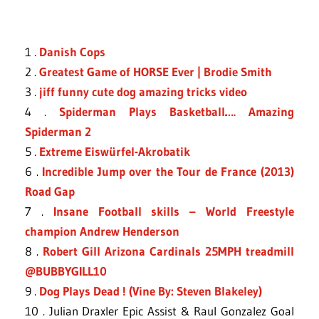
1 .
Danish Cops
2 .
Greatest Game of HORSE Ever | Brodie Smith
3 .
jiff funny cute dog amazing tricks video
4 .
Spiderman Plays Basketball…. Amazing
Spiderman 2
5 .
Extreme Eiswürfel-Akrobatik
6 .
Incredible Jump over the Tour de France (2013)
Road Gap
7 .
Insane Football skills – World Freestyle
champion Andrew Henderson
8 .
Robert Gill Arizona Cardinals 25MPH treadmill
@BUBBYGILL10
9 .
Dog Plays Dead ! (Vine By: Steven Blakeley)
10 . Julian Draxler Epic Assist & Raul Gonzalez Goal