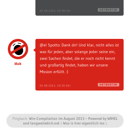
ANTWORTEN
01.08.2013, 19:38 Uhr
@el Spotto: Dank dir! Und klar, nicht alles ist
was für jeden, aber solange jeder seine ein,
zwei Sachen findet, die er noch nicht kennt
Maik
und großartig findet, haben wir unsere
Mission erfüllt. :)
ANTWORTEN
02.08.2013, 10:36 Uhr
Pingback:
Win-Compilation im August 2013 – Powered by WIHEL
und langweiledich.net :: Was is hier eigentlich los ::