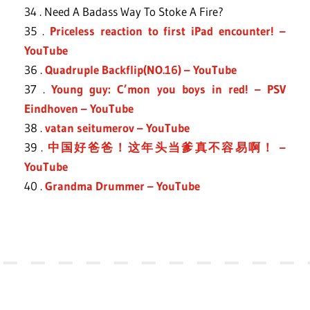
34 . Need A Badass Way To Stoke A Fire?
35 .
Priceless reaction to first iPad encounter! –
YouTube
36 .
Quadruple Backflip(NO.16) – YouTube
37 .
Young guy: C’mon you boys in red! – PSV
Eindhoven – YouTube
38 .
vatan seitumerov – YouTube
39 .
中国好爸爸！这年头当爹真不容易啊！ –
YouTube
40 .
Grandma Drummer – YouTube