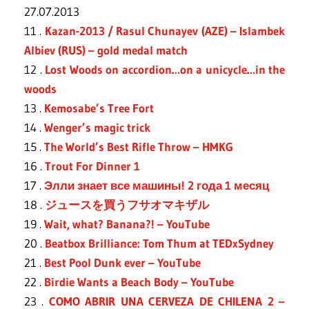
27.07.2013
11 .
Kazan-2013 / Rasul Chunayev (AZE) – Islambek
Albiev (RUS) – gold medal match
12 .
Lost Woods on accordion…on a unicycle…in the
woods
13 .
Kemosabe’s Tree Fort
14 .
Wenger’s magic trick
15 .
The World’s Best Rifle Throw – HMKG
16 .
Trout For Dinner 1
17 .
Элли знает все машины! 2 года 1 месяц
18 .
ジュースを買うフサオマキザル
19 .
Wait, what? Banana?! – YouTube
20 .
Beatbox Brilliance: Tom Thum at TEDxSydney
21 .
Best Pool Dunk ever – YouTube
22 .
Birdie Wants a Beach Body – YouTube
23 .
COMO ABRIR UNA CERVEZA DE CHILENA 2 –