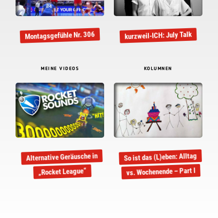
Montagsgefühle Nr. 306
kurzweil-ICH: July Talk
MEINE VIDEOS
KOLUMNEN
So ist das (L)eben: Alltag
Alternative Geräusche in
vs. Wochenende – Part I
„Rocket League“