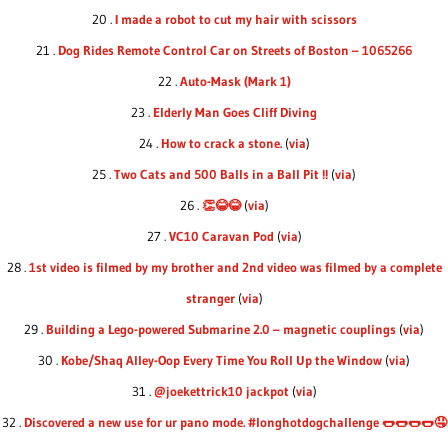
20 .
I made a robot to cut my hair with scissors
21 .
Dog Rides Remote Control Car on Streets of Boston – 1065266
22 .
Auto-Mask (Mark 1)
23 .
Elderly Man Goes Cliff Diving
24 .
How to crack a stone.
(
via
)
25 .
Two Cats and 500 Balls in a Ball Pit !!
(
via
)
26 .
👏😂😂
(
via
)
27 .
VC10 Caravan Pod
(
via
)
28 .
1st video is filmed by my brother and 2nd video was filmed by a complete
stranger
(
via
)
29 .
Building a Lego-powered Submarine 2.0 – magnetic couplings
(
via
)
30 .
Kobe/Shaq Alley-Oop Every Time You Roll Up the Window
(
via
)
31 .
@joekettrick10 jackpot
(
via
)
32 .
Discovered a new use for ur pano mode. #longhotdogchallenge 🌭🌭🌭🌭🤤