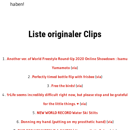
haben!
Liste originaler Clips
1 .
Another ver. of World Freestyle Round-Up 2020 Online Showdown : Isamu
Yamamoto
(
via
)
2 .
Perfectly timed bottle flip with frisbee
(
via
)
3 .
Free the birds!
(
via
)
4 .
✨Life seems incredibly difficult right now, but please stop and be grateful
for the little things. ♥️
(
via
)
5 .
NEW WORLD RECORD Water Ski Stilts
6 .
Donning my hand. (putting on my prosthetic hand)
(
via
)