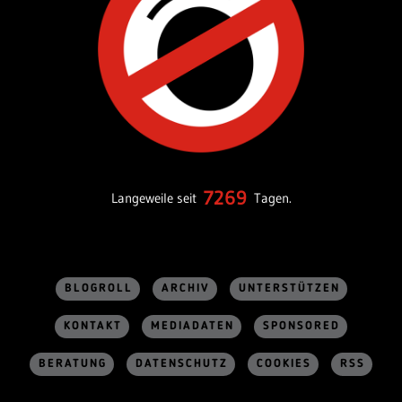
7269
Langeweile seit
Tagen.
BLOGROLL
ARCHIV
UNTERSTÜTZEN
KONTAKT
MEDIADATEN
SPONSORED
BERATUNG
DATENSCHUTZ
COOKIES
RSS