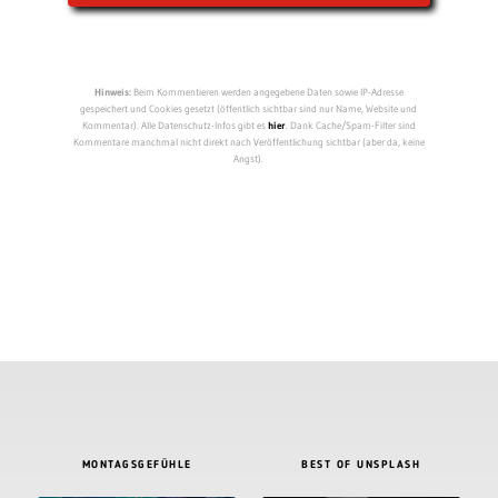
Hinweis:
Beim Kommentieren werden angegebene Daten sowie IP-Adresse
gespeichert und Cookies gesetzt (öffentlich sichtbar sind nur Name, Website und
Kommentar). Alle Datenschutz-Infos gibt es
hier
. Dank Cache/Spam-Filter sind
Kommentare manchmal nicht direkt nach Veröffentlichung sichtbar (aber da, keine
Angst).
MONTAGSGEFÜHLE
BEST OF UNSPLASH