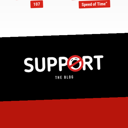
Speed of Time“
107