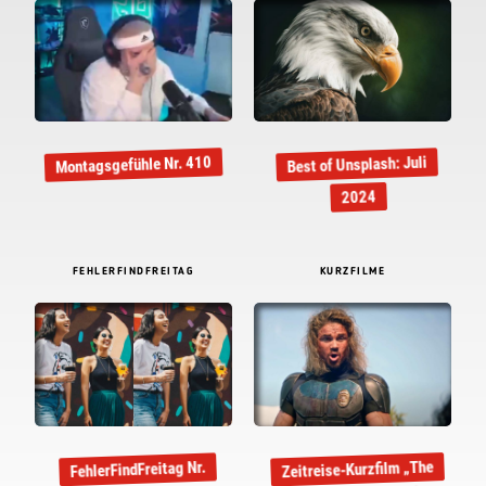
Montagsgefühle Nr. 410
Best of Unsplash: Juli
2024
FEHLERFINDFREITAG
KURZFILME
Zeitreise-Kurzfilm „The
FehlerFindFreitag Nr.