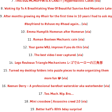
7 .
THIS EGG MCMUFFIN IS A CAKE?? | Hyperrealistic Cakes
(
via
)
8 .
Waking Up To A Breathtaking View Of Beautiful Sunrise And Mountain Lake
9 .
After months growing my #hair for the first time in 10 years I had to ask my
#boyfriend to #shave my #head again…
(
via
)
10 .
Emma Humplik Homerun after Homerun
(
via
)
11 .
Roman Booteen Mechanic coin
(
via
)
12 .
Your game WILL improve if you do this
(
via
)
13 .
The best video I ever captured.
(
via
)
14 .
Lego Reuleaux Triangle Mechanisms レゴでルーローの三角形
15 .
Turned my desktop folders into puzzle pieces to make organizing them
more fun 🧩
(
via
)
16 .
Keenan Derry – A professional barefoot waterskier aka waterbender
(
via
)
17 .
Too. Much. Nip. Bro….
18 .
Mini crossbow | Assassins creed 2.0
(
via
)
19 .
Better half’s 80th bday surprise!