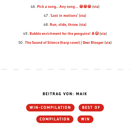
46 .
Pick a song… Any song … 😁😁😁
(
via
)
47 .
‘Lost in motions’
(
via
)
48 .
Run, slide, throw.
(
via
)
49 .
Bubble enrichment for the penguins! 🐧😄
(
via
)
50 .
The Sound of Silence (harp cover) | Deer Blooper
(
via
)
BEITRAG VON: MAIK
WIN-COMPILATION
BEST OF
COMPILATION
WIN