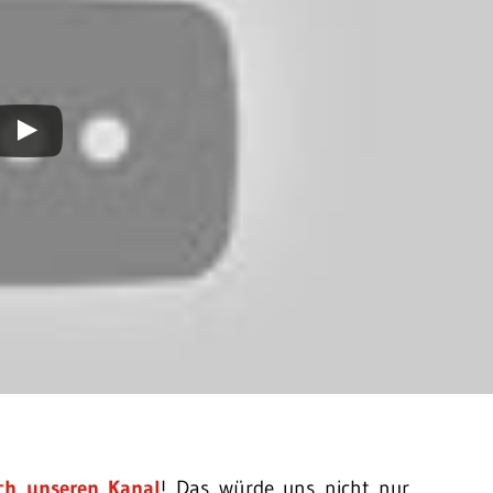
ch unseren Kanal
! Das würde uns nicht nur