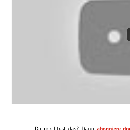
Du mochtest das? Dann
abonniere do