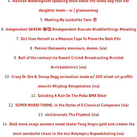
4 .
Hannah Waddingham speaking more about the lovely bag that her
daughter made – vc | glamourmag
5 .
Meeting My Lookalike Twin 😲
6 .
Independent QUEEN! 😂🥰 #independent #socute #toddlerthings #bowling
7 .
Girl Uses Herself as a Measure Tape To Prove the Desk Fits
8 .
Peniasi Dakuwaka messieurs, dames.
(
via
)
9 .
Ball of the century! via Kuwait Cricket Broadcasting #cricket
#cricketdistrict
(
via
)
10 .
Crazy Dr. Dre & Snoop Dogg animation made w/ 200 street art graffiti
stencils #hiphop #stopmotion
(
via
)
11 .
Grinding A Rail On The PoGo BMX Bike!
12 .
SUPER MARIO THEME, in the Styles of 6 Classical Composers
(
via
)
13 .
visit.brussels The Flipdeck
(
via
)
14 .
Bold move snags womens soeed skater Yang Jingru gold and creates the
most wonderful chaos in the mix #olympics #speedskating
(
via
)