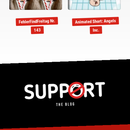
Animated Short: Angels
FehlerFindFreitag Nr.
143
Inc.