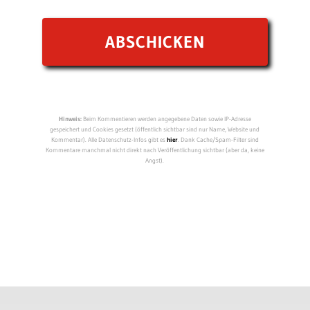
Hinweis:
Beim Kommentieren werden angegebene Daten sowie IP-Adresse
gespeichert und Cookies gesetzt (öffentlich sichtbar sind nur Name, Website und
Kommentar). Alle Datenschutz-Infos gibt es
hier
. Dank Cache/Spam-Filter sind
Kommentare manchmal nicht direkt nach Veröffentlichung sichtbar (aber da, keine
Angst).