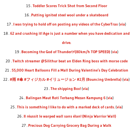
15 .
Toddler Scores Trick Shot from Second Floor
16 .
Putting ignited steel wool under a skateboard
17 .
I was trying to hold off on posting any videos of the CyberTrax
(
via
)
18 .
62 and crushing it! Age is just a number when you have dedication and
drive.
19 .
Becoming the God of Thunder!⚡(80km/h TOP SPEED)
(
via
)
20 .
Twitch streamer @Silithur beat an Elden Ring boss with morse code
21 .
55,000 Heart Balloons Fill a Mall During Valentine’s Day Celebration
22 .
#雨 #傘 #フィジカル #イリュージョン #2月 (Bouncing Umbrella)
(
via
)
23 .
The shipping Box!
(
via
)
24 .
Balingan Maut Roti Terbang Mezan Kampung 6
(
via
)
25 .
This is something I like to do with a marked deck of cards.
(
via
)
26 .
Il réussit le warped wall sans élan! (Ninja Warrior Wall)
27 .
Precious Dog Carrying Grocery Bag During a Walk