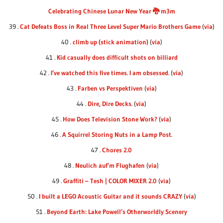
Celebrating Chinese Lunar New Year 🐉 m3m
39 .
Cat Defeats Boss in Real Three Level Super Mario Brothers Game
(
via
)
40 .
climb up (stick animation)
(
via
)
41 .
Kid casually does difficult shots on billiard
42 .
I’ve watched this five times. I am obsessed.
(
via
)
43 .
Farben vs Perspektiven
(
via
)
44 .
Dire, Dire Decks.
(
via
)
45 .
How Does Television Stone Work?
(
via
)
46 .
A Squirrel Storing Nuts in a Lamp Post.
47 .
Chores 2.0
48 .
Neulich auf’m Flughafen
(
via
)
49 .
Graffiti – Tesh | COLOR MIXER 2.0
(
via
)
50 .
I built a LEGO Acoustic Guitar and it sounds CRAZY
(
via
)
51 .
Beyond Earth: Lake Powell’s Otherworldly Scenery