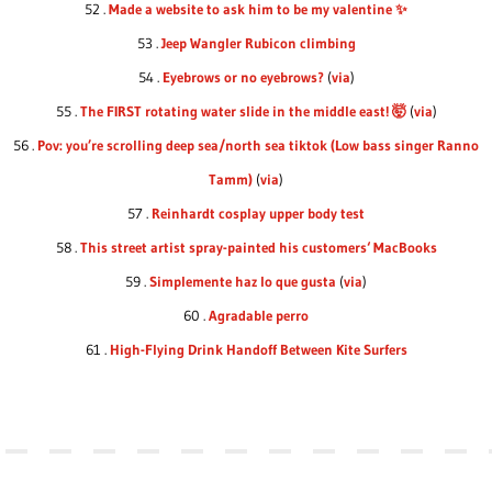
52 .
Made a website to ask him to be my valentine ✨
53 .
Jeep Wangler Rubicon climbing
54 .
Eyebrows or no eyebrows?
(
via
)
55 .
The FIRST rotating water slide in the middle east! 🤯
(
via
)
56 .
Pov: you’re scrolling deep sea/north sea tiktok (Low bass singer Ranno
Tamm)
(
via
)
57 .
Reinhardt cosplay upper body test
58 .
This street artist spray-painted his customers‘ MacBooks
59 .
Simplemente haz lo que gusta
(
via
)
60 .
Agradable perro
61 .
High-Flying Drink Handoff Between Kite Surfers