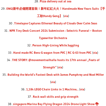
28 .
Pizza delivery out at sea
29 .
ENG)新年必備開運套裝！新年紅紅火火！Handmade New Years Suits【手
工耿Handy Geng】
(
via
)
30 .
Timelapse Captures Ethereal Beauty of Clouds Over Calm Seas
31 .
NPR Tiny Desk Concert 2024 Submission : Selectric Funeral – Boston
Typewriter Orchestra
32 .
Person High-Lining While Juggling
33 .
Hand made RC Benz G wagon from PVC | RC G-63 from PVC
(
via
)
34 .
THE STORY: @movementvalhalla hosts its 17th annual „Feats of
Strength“
(
via
)
35 .
Building the World’s Fastest Desk with James Pumphrey and Noel Miller
(
via
)
36 .
1,184 LEGO Chain Links in 1 Machine…
(
via
)
37 .
Rock wall skills and grip strength
38 .
singapore Marina Bay Flying Dragon 2024 Drone Light Show 🐉