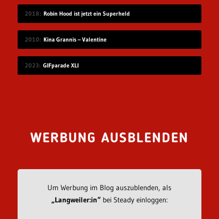
2018
Robin Hood ist jetzt ein Superheld
2010
Kina Grannis – Valentine
2023
GIFparade XLI
WERBUNG AUSBLENDEN
Um Werbung im Blog auszublenden, als
„Langweiler:in“
bei Steady einloggen: