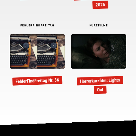
2025
FEHLERFINDFREITAG
KURZFILME
FehlerFindFreitag Nr. 36
Horrorkurzfilm: Lights
Out