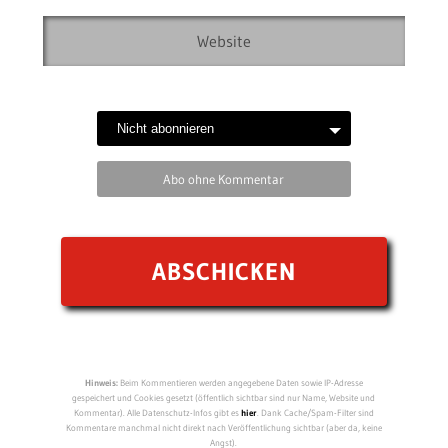
Abo ohne Kommentar
Hinweis:
Beim Kommentieren werden angegebene Daten sowie IP-Adresse
gespeichert und Cookies gesetzt (öffentlich sichtbar sind nur Name, Website und
Kommentar). Alle Datenschutz-Infos gibt es
hier
. Dank Cache/Spam-Filter sind
Kommentare manchmal nicht direkt nach Veröffentlichung sichtbar (aber da, keine
Angst).