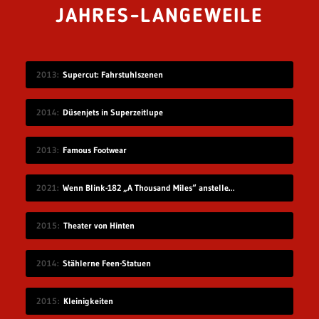
JAHRES-LANGEWEILE
2013
Supercut: Fahrstuhlszenen
2014
Düsenjets in Superzeitlupe
2013
Famous Footwear
2021
Wenn Blink-182 „A Thousand Miles“ anstelle Vanessa Carltons gesungen hätten
2015
Theater von Hinten
2014
Stählerne Feen-Statuen
2015
Kleinigkeiten