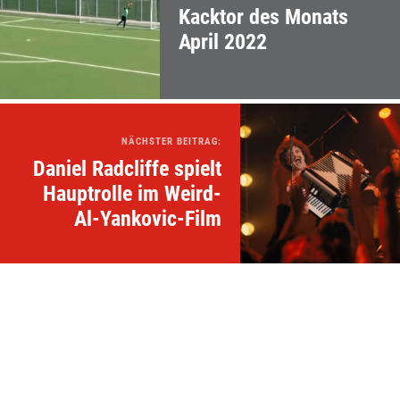
Kacktor des Monats
April 2022
NÄCHSTER BEITRAG:
Daniel Radcliffe spielt
Hauptrolle im Weird-
Al-Yankovic-Film