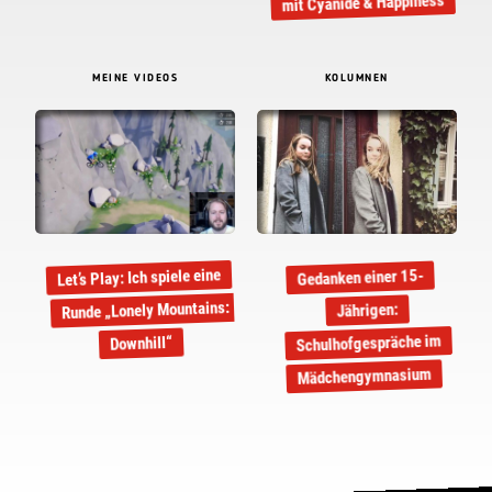
mit Cyanide & Happiness
MEINE VIDEOS
KOLUMNEN
Let’s Play: Ich spiele eine
Gedanken einer 15-
Runde „Lonely Mountains:
Jährigen:
Schulhofgespräche im
Downhill“
Mädchengymnasium