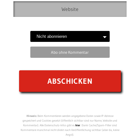
Abo ohne Kommentar
Hinweis:
Beim Kommentieren werden angegebene Daten sowie IP-Adresse
gespeichert und Cookies gesetzt (öffentlich sichtbar sind nur Name, Website und
Kommentar). Alle Datenschutz-Infos gibt es
hier
. Dank Cache/Spam-Filter sind
Kommentare manchmal nicht direkt nach Veröffentlichung sichtbar (aber da, keine
Angst).