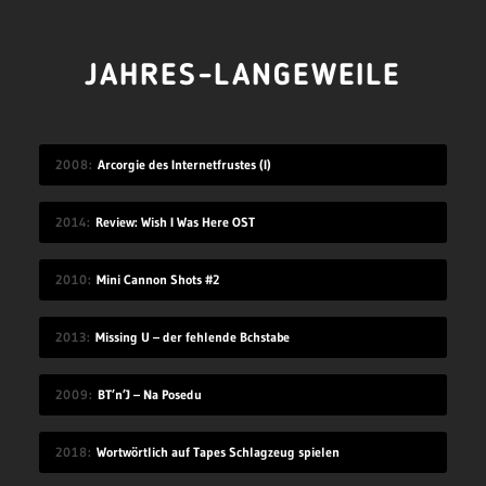
JAHRES-LANGEWEILE
2008
Arcorgie des Internetfrustes (I)
2014
Review: Wish I Was Here OST
2010
Mini Cannon Shots #2
2013
Missing U – der fehlende Bchstabe
2009
BT’n’J – Na Posedu
2018
Wortwörtlich auf Tapes Schlagzeug spielen