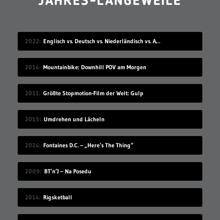
JAHRES-LANGEWEILE
2022
Englisch vs. Deutsch vs. Niederländisch vs. Afrikaans
2014
Mountainbike: Downhill POV am Morgen
2011
Größte Stopmotion-Film der Welt: Gulp
2015
Umdrehen und Lächeln
2024
Fontaines D.C. – „Here’s The Thing“
2009
BT’n’J – Na Posedu
2014
Rigsketball