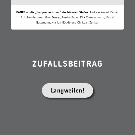
DANKE an die „Langweiler:innen“ der höheren Stufen:
Andreas Wedel, Daniel
Schulze-Wethmar, Goto Dengo, Annika Engel, Dirk Zimmermann, Marcel
Nasemann, Kristian Gäckle und Christian Zenker.
ZUFALLSBEITRAG
Langweilen!