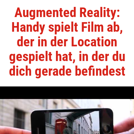
Augmented Reality:
Handy spielt Film ab,
der in der Location
gespielt hat, in der du
dich gerade befindest