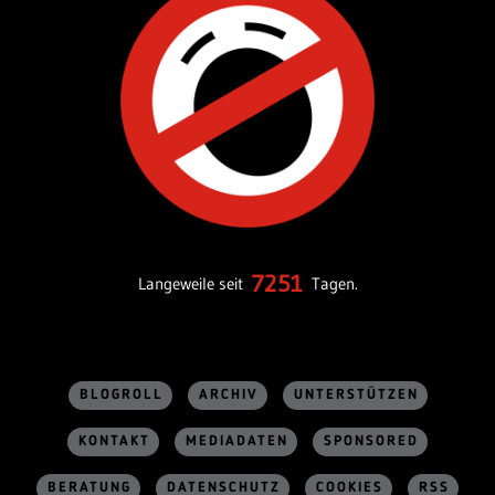
7251
Langeweile seit
Tagen.
BLOGROLL
ARCHIV
UNTERSTÜTZEN
KONTAKT
MEDIADATEN
SPONSORED
BERATUNG
DATENSCHUTZ
COOKIES
RSS