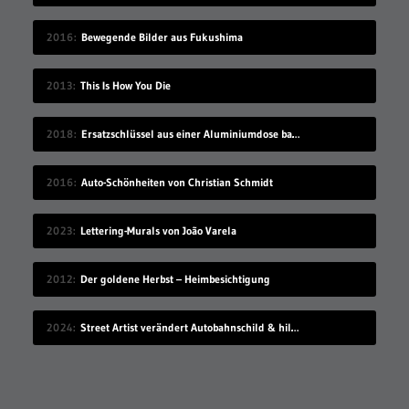
2016
Bewegende Bilder aus Fukushima
2013
This Is How You Die
2018
Ersatzschlüssel aus einer Aluminiumdose basteln
2016
Auto-Schönheiten von Christian Schmidt
2023
Lettering-Murals von João Varela
2012
Der goldene Herbst – Heimbesichtigung
2024
Street Artist verändert Autobahnschild & hilft damit etlichen Autofahrenden