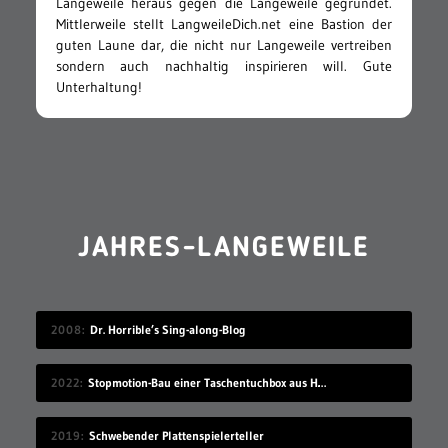
Langeweile heraus gegen die Langeweile gegründet.
Mittlerweile stellt LangweileDich.net eine Bastion der
guten Laune dar, die nicht nur Langeweile vertreiben
sondern auch nachhaltig inspirieren will. Gute
Unterhaltung!
JAHRES-LANGEWEILE
2008
Dr. Horrible’s Sing-along-Blog
2022
Stopmotion-Bau einer Taschentuchbox aus Holz
2019
Schwebender Plattenspielerteller