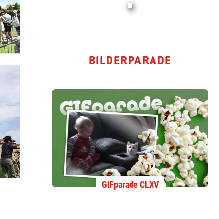
BILDERPARADE
GIFparade CLXV