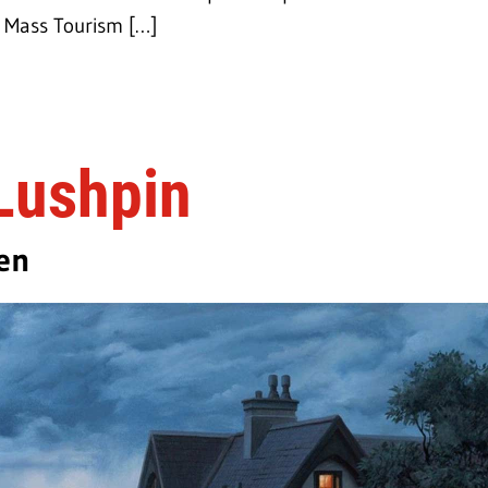
c Mass Tourism […]
Lushpin
en