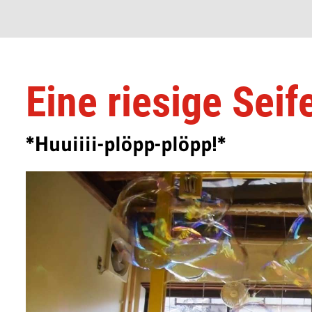
Eine riesige Sei
*Huuiiii-plöpp-plöpp!*