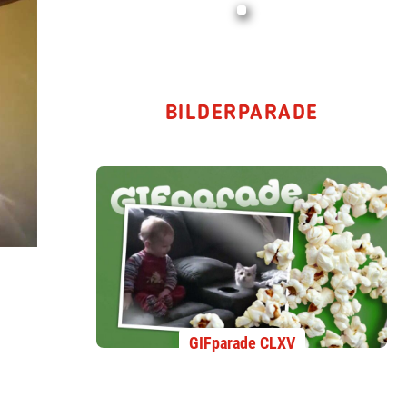
BILDERPARADE
GIFparade CLXV