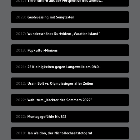
2017
Tiere füttern aus der Perspektive des Gemüses
2023
GeoGuessing mit Songtexten
2017
Wunderschönes Surfvideo: „Vacation Island“
2013
Popkultur-Minions
2021
23 Kleinigkeiten gegen Langeweile am 08.08.2021
2012
Usain Bolt vs. Olympiasieger aller Zeiten
2022
Wahl zum „Kacktor des Sommers 2022“
2022
Montagsgefühle Nr. 342
2019
Ian Weldon, der Nicht-Hochzeitsfotograf