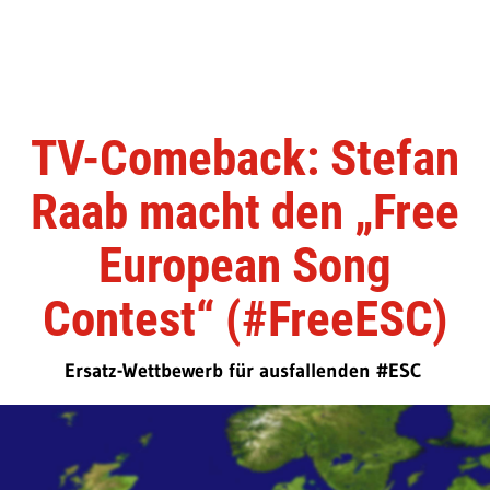
TV-Comeback: Stefan
Raab macht den „Free
European Song
Contest“ (#FreeESC)
Ersatz-Wettbewerb für ausfallenden #ESC