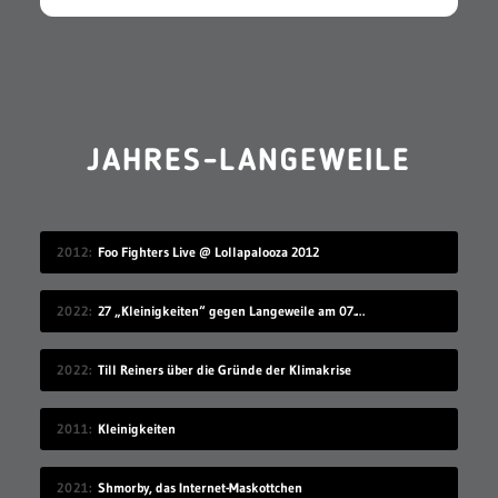
JAHRES-LANGEWEILE
2012
Foo Fighters Live @ Lollapalooza 2012
2022
27 „Kleinigkeiten“ gegen Langeweile am 07.08.2022
2022
Till Reiners über die Gründe der Klimakrise
2011
Kleinigkeiten
2021
Shmorby, das Internet-Maskottchen