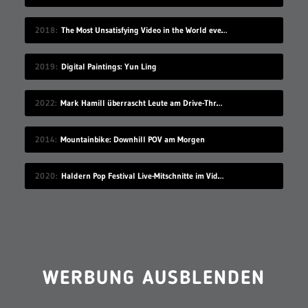
2018
The Most Unsatisfying Video in the World ever made – part 2
2019
Digital Paintings: Yun Ling
2022
Mark Hamill überrascht Leute am Drive-Thru-Schalter
2014
Mountainbike: Downhill POV am Morgen
2020
Haldern Pop Festival Live-Mitschnitte im Videostream (2008-2019)
WERBUNG AUSBLENDEN