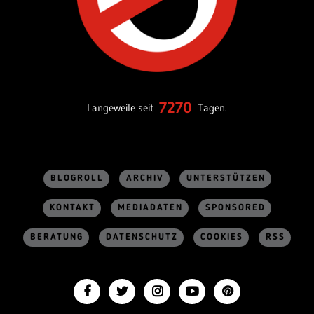
7270
Langeweile seit
Tagen.
BLOGROLL
ARCHIV
UNTERSTÜTZEN
KONTAKT
MEDIADATEN
SPONSORED
BERATUNG
DATENSCHUTZ
COOKIES
RSS