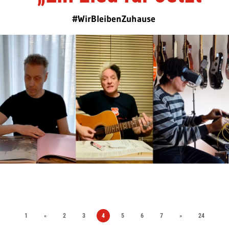
#WirBleibenZuhause
1
«
2
3
4
5
6
7
»
24