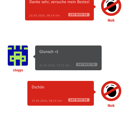
Danke sehr, versuche mein Bestes!
ANTWORTEN
25.05.2016, 08:19 Uhr
Maik
Glunsch =)
ANTWORTEN
24.05.2016, 17:11 Uhr
chopps
Dschön
ANTWORTEN
25.05.2016, 08:19 Uhr
Maik