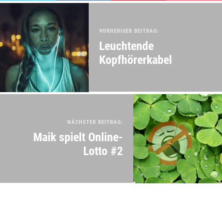
VORHERIGER BEITRAG:
Leuchtende
Kopfhörerkabel
NÄCHSTER BEITRAG:
Maik spielt Online-
Lotto #2