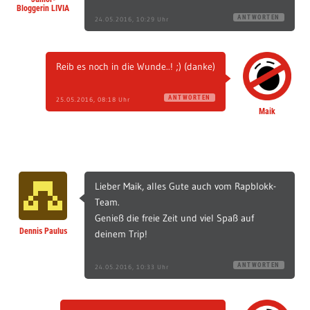
Bloggerin LIVIA
ANTWORTEN
24.05.2016, 10:29 Uhr
Reib es noch in die Wunde..! ;) (danke)
ANTWORTEN
25.05.2016, 08:18 Uhr
Maik
Lieber Maik, alles Gute auch vom Rapblokk-
Team.
Genieß die freie Zeit und viel Spaß auf
Dennis Paulus
deinem Trip!
ANTWORTEN
24.05.2016, 10:33 Uhr