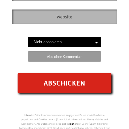
Abo ohne Kommentar
Hinweis:
Beim Kommentieren werden angegebene Daten sowie IP-Adresse
gespeichert und Cookies gesetzt (öffentlich sichtbar sind nur Name, Website und
Kommentar). Alle Datenschutz-Infos gibt es
hier
. Dank Cache/Spam-Filter sind
Kommentare manchmal nicht direkt nach Veröffentlichung sichtbar (aber da, keine