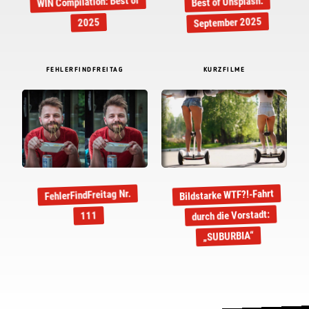
WIN Compilation: Best of
Best of Unsplash:
September 2025
2025
FEHLERFINDFREITAG
KURZFILME
Bildstarke WTF?!-Fahrt
FehlerFindFreitag Nr.
durch die Vorstadt:
111
„SUBURBIA“