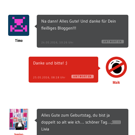
Na dann! Alles Gute! Und danke für Dein
fleißiges Bloggen!!!
Timo
ANTWORTEN
24.05.2016, 10:26 Uhr
Danke und bitte! :)
ANTWORTEN
25.05.2016, 08:18 Uhr
Maik
Alles Gute zum Geburtstag, du bist ja
doppelt so alt wie ich…. schöner Tag….;)))))))
Livia
Junior-