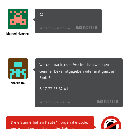
24
ANTWORTEN
25.05.2016, 10:20 Uhr
Manuel Höppner
Werden nach jeder Woche die jeweiligen
Geinner bekanntgegeben oder erst ganz am
Ende?
Stefan Ne
8 17 22 25 32 41
ANTWORTEN
25.05.2016, 11:06 Uhr
Die ersten erhalten heute/morgen die Codes
per Mail, dann wird auch der Beitrag