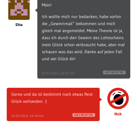
Moin!
Ich wollte mich nur bedanken, habe vorhin
die „Gewinnmail“ bekommen und mich
Elisa
gleich mal angemeldet. Meine Theorie ist ja,
dass ich durch den Gewinn des Lottoscheins
mein Glück schon verbraucht habe, aber mal
schauen was das wird. Danke auf jeden Fall
und viel Glück dir!
ANTWORTEN
30.05.2016, 18:57 Uhr
Gerne und da ist bestimmt noch etwas Rest-
Glück vorhanden. :)
Maik
ANTWORTEN
30.05.2016, 19:38 Uhr