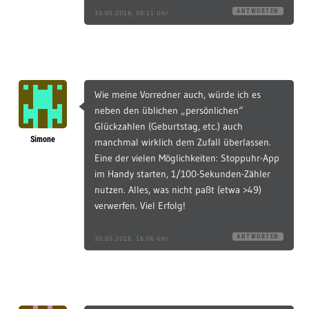
ANTWORTEN
30.05.2016, 09:11 Uhr
Wie meine Vorredner auch, würde ich es
neben den üblichen „persönlichen“
Glückzahlen (Geburtstag, etc.) auch
Simone
manchmal wirklich dem Zufall überlassen.
Eine der vielen Möglichkeiten: Stoppuhr-App
im Handy starten, 1/100-Sekunden-Zähler
nutzen. Alles, was nicht paßt (etwa >49)
verwerfen. Viel Erfolg!
ANTWORTEN
30.05.2016, 16:06 Uhr