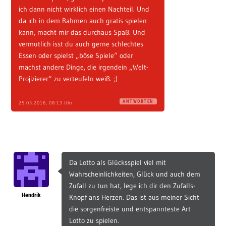
ich dann nicht wirklich einen Nachteil. Und
da ich in dem Rahmen auch gratis spielen
kann, macht mir das durchaus Spaß. Und
vermutlich isst du auch gerne schlechtes
Essen oder spielst „böse Spiele“ oder
machst andere Dinge, die irgendein „Welt-
Projizierer“ zu verteufeln weiß. ;)
ANTWORTEN
25.05.2016, 08:13 Uhr
Da Lotto als Glücksspiel viel mit
Wahrscheinlichkeiten, Glück und auch dem
Zufall zu tun hat, lege ich dir den Zufalls-
Hendrik
Knopf ans Herzen. Das ist aus meiner Sicht
die sorgenfreiste und entspannteste Art
Lotto zu spielen.