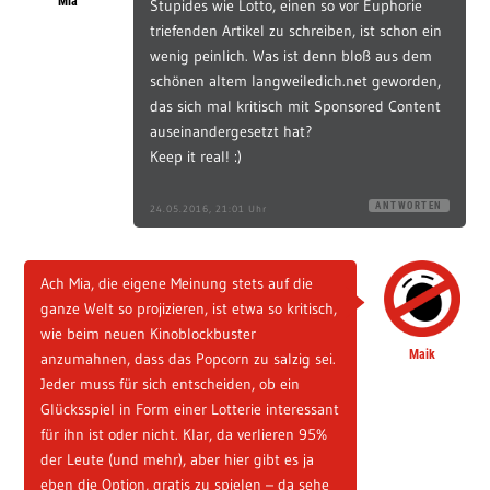
Mia
Stupides wie Lotto, einen so vor Euphorie
triefenden Artikel zu schreiben, ist schon ein
wenig peinlich. Was ist denn bloß aus dem
schönen altem langweiledich.net geworden,
das sich mal kritisch mit Sponsored Content
auseinandergesetzt hat?
Keep it real! :)
ANTWORTEN
24.05.2016, 21:01 Uhr
Ach Mia, die eigene Meinung stets auf die
ganze Welt so projizieren, ist etwa so kritisch,
wie beim neuen Kinoblockbuster
Maik
anzumahnen, dass das Popcorn zu salzig sei.
Jeder muss für sich entscheiden, ob ein
Glücksspiel in Form einer Lotterie interessant
für ihn ist oder nicht. Klar, da verlieren 95%
der Leute (und mehr), aber hier gibt es ja
eben die Option, gratis zu spielen – da sehe