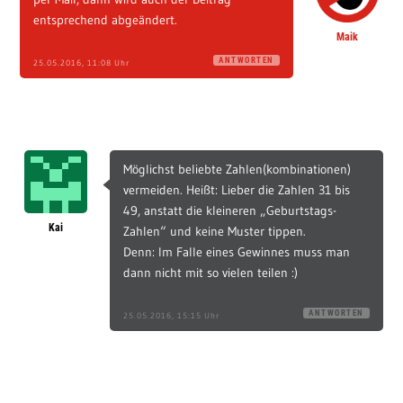
entsprechend abgeändert.
Maik
ANTWORTEN
25.05.2016, 11:08 Uhr
Möglichst beliebte Zahlen(kombinationen)
vermeiden. Heißt: Lieber die Zahlen 31 bis
49, anstatt die kleineren „Geburtstags-
Kai
Zahlen“ und keine Muster tippen.
Denn: Im Falle eines Gewinnes muss man
dann nicht mit so vielen teilen :)
ANTWORTEN
25.05.2016, 15:15 Uhr