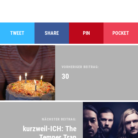
TWEET
SHARE
PIN
POCKET
VORHERIGER BEITRAG:
30
NÄCHSTER BEITRAG:
kurzweil-ICH: The
Temper Trap