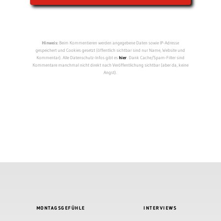
Hinweis:
Beim Kommentieren werden angegebene Daten sowie IP-Adresse
gespeichert und Cookies gesetzt (öffentlich sichtbar sind nur Name, Website und
Kommentar). Alle Datenschutz-Infos gibt es
hier
. Dank Cache/Spam-Filter sind
Kommentare manchmal nicht direkt nach Veröffentlichung sichtbar (aber da, keine
Angst).
MONTAGSGEFÜHLE
INTERVIEWS