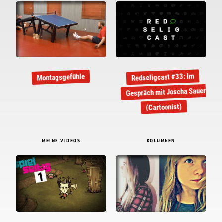
Redseligcast #33: Im
Montagsgefühle
Gespräch mit Joscha Sauer
(Cartoonist)
MEINE VIDEOS
KOLUMNEN