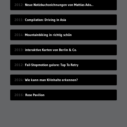
2012
Neue Notizbuchzeichnungen von Mattias Adolfsson
2011
Compilation: Driving in Asia
2014
Mountainbiking in richtig schön
2013
interaktive Karten von Berlin & Co.
2012
Fail-Stopmotion galore: Tap To Retry
2024
Wie kann man KI-Inhalte erkennen?
2016
Rose Pavilion