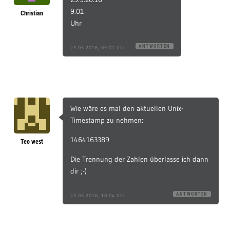
9.01
Christian
Uhr
ANTWORTEN
25.05.2016, 09:01 Uhr
Wie wäre es mal den aktuellen Unix-
Timestamp zu nehmen:
1464163389
Teo west
Die Trennung der Zahlen überlasse ich dann
dir ;-)
ANTWORTEN
25.05.2016, 10:04 Uhr