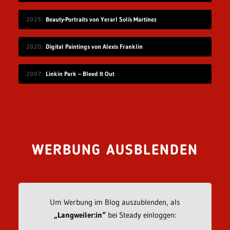
2025
Beauty-Portraits von Yerarl Solís Martínez
2020
Digital Paintings von Alexis Franklin
2007
Linkin Park – Bleed It Out
WERBUNG AUSBLENDEN
Um Werbung im Blog auszublenden, als
„Langweiler:in“
bei Steady einloggen: