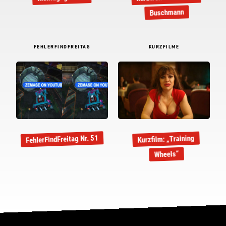
Buschmann
FEHLERFINDFREITAG
KURZFILME
FehlerFindFreitag Nr. 51
Kurzfilm: „Training
Wheels“