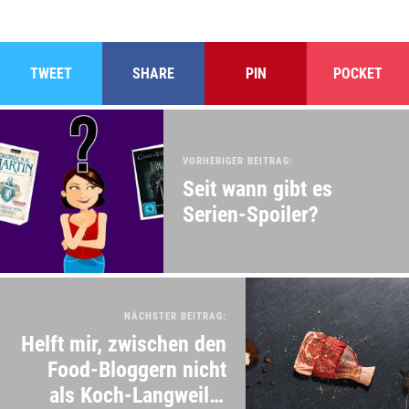
TWEET
SHARE
PIN
POCKET
VORHERIGER BEITRAG:
Seit wann gibt es
Serien-Spoiler?
NÄCHSTER BEITRAG:
Helft mir, zwischen den
Food-Bloggern nicht
als Koch-Langweiler