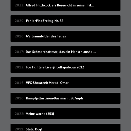
2023
Alfred Hitchcock als Bösewicht in seinen Filmen
2020
FehlerFindFreitag Nr. 32
2010
Weltraumbilder des Tages
2017
Das Schmerzhafteste, das ein Mensch aushalten kann
2012
Foo Fighters Live @ Lollapalooza 2012
2016
VFX-Showreel: Meradi Omar
2010
Kampfjetturbinen-Bus macht 367mph
2022
Meine Woche (353)
2011
Static Dog!