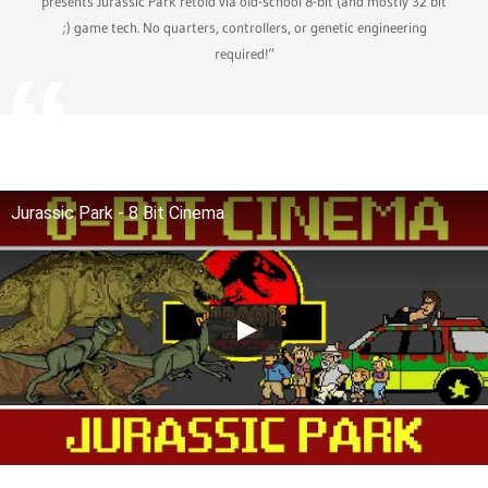
presents Jurassic Park retold via old-school 8-bit (and mostly 32 bit
;) game tech. No quarters, controllers, or genetic engineering
required!“
Jurassic Park - 8 Bit Cinema