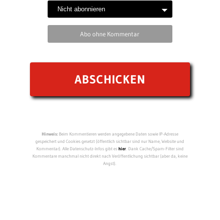
Abo ohne Kommentar
Hinweis:
Beim Kommentieren werden angegebene Daten sowie IP-Adresse
gespeichert und Cookies gesetzt (öffentlich sichtbar sind nur Name, Website und
Kommentar). Alle Datenschutz-Infos gibt es
hier
. Dank Cache/Spam-Filter sind
Kommentare manchmal nicht direkt nach Veröffentlichung sichtbar (aber da, keine
Angst).