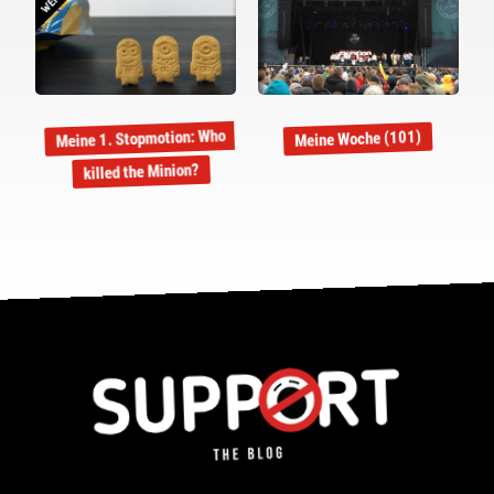
Meine 1. Stopmotion: Who
Meine Woche (101)
killed the Minion?