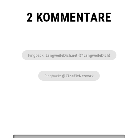
2 KOMMENTARE
Pingback:
LangweileDich.net (@LangweileDich)
Pingback:
@CineFixNetwork