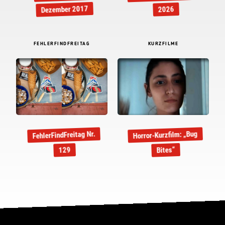
Dezember 2017
2026
FEHLERFINDFREITAG
KURZFILME
Horror-Kurzfilm: „Bug
FehlerFindFreitag Nr.
Bites“
129