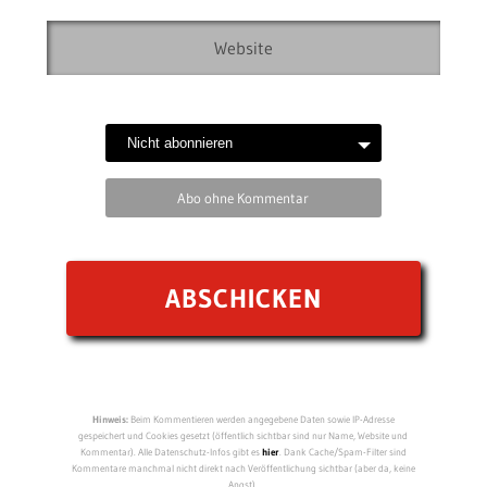
Abo ohne Kommentar
Hinweis:
Beim Kommentieren werden angegebene Daten sowie IP-Adresse
gespeichert und Cookies gesetzt (öffentlich sichtbar sind nur Name, Website und
Kommentar). Alle Datenschutz-Infos gibt es
hier
. Dank Cache/Spam-Filter sind
Kommentare manchmal nicht direkt nach Veröffentlichung sichtbar (aber da, keine
Angst).