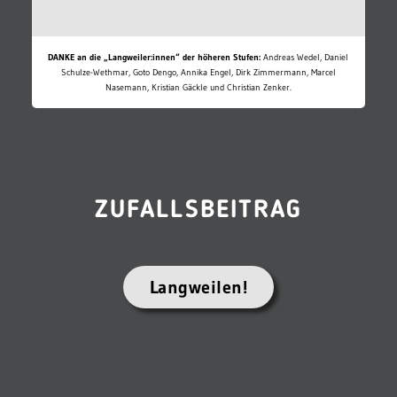
DANKE an die „Langweiler:innen“ der höheren Stufen:
Andreas Wedel, Daniel
Schulze-Wethmar, Goto Dengo, Annika Engel, Dirk Zimmermann, Marcel
Nasemann, Kristian Gäckle und Christian Zenker.
ZUFALLSBEITRAG
Langweilen!