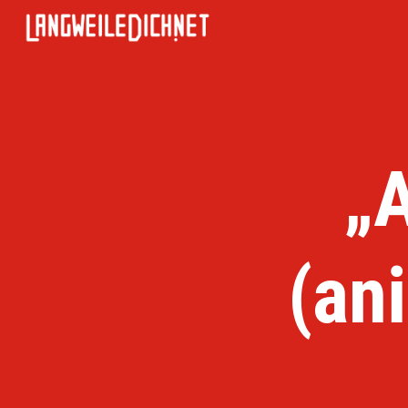
„
(an