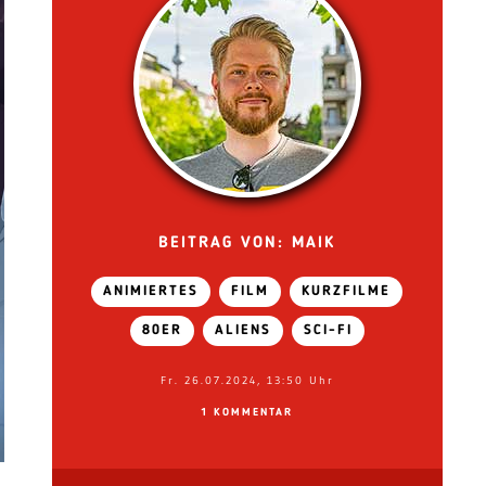
BEITRAG VON: MAIK
ANIMIERTES
FILM
KURZFILME
80ER
ALIENS
SCI-FI
Fr. 26.07.2024, 13:50 Uhr
1 KOMMENTAR