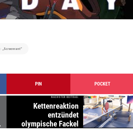
e:
„Screenrant“
PIN
POCKET
NÄCHSTER BEITRAG:
Kettenreaktion
entzündet
olympische Fackel