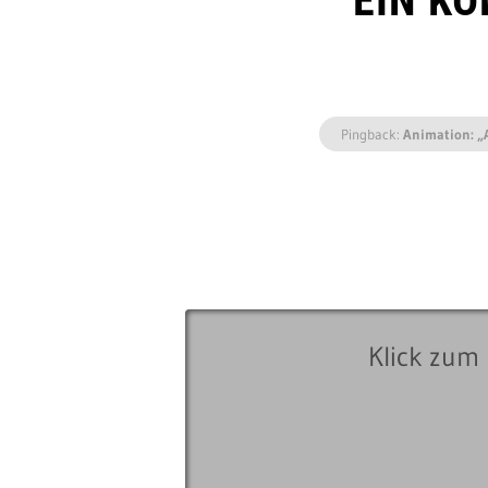
EIN K
Pingback:
Animation: „