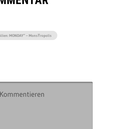
OMMENTAR
Alien: MONDAY“ – MonsŦropolis