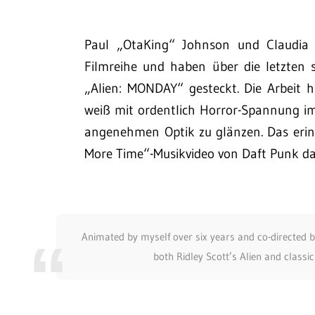
Paul „OtaKing“ Johnson und Claudia 
Filmreihe und haben über die letzten s
„Alien: MONDAY“ gesteckt. Die Arbeit h
weiß mit ordentlich Horror-Spannung im 
angenehmen Optik zu glänzen. Das erin
More Time“-Musikvideo von Daft Punk d
Animated by myself over six years and co-directed by
both Ridley Scott’s Alien and classic