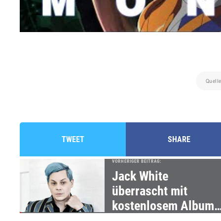
Quell
TWEET
SHARE
VORHERIGER BEITRAG:
Jack White
überrascht mit
kostenlosem Album
„No Name“