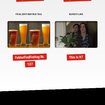
FEHLERFINDFREITAG
KURZFILME
FehlerFindFreitag Nr.
This Is It?
127