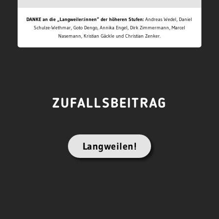
DANKE an die „Langweiler:innen“ der höheren Stufen:
Andreas Wedel, Daniel
Schulze-Wethmar, Goto Dengo, Annika Engel, Dirk Zimmermann, Marcel
Nasemann, Kristian Gäckle und Christian Zenker.
ZUFALLSBEITRAG
Langweilen!