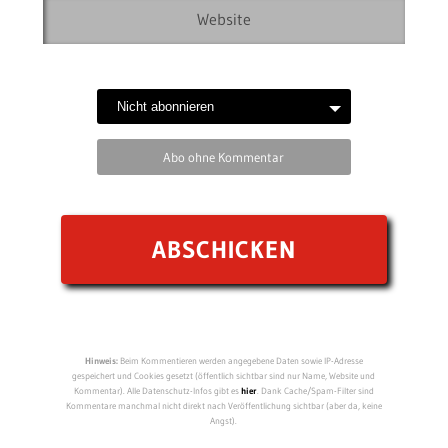
Abo ohne Kommentar
Hinweis:
Beim Kommentieren werden angegebene Daten sowie IP-Adresse
gespeichert und Cookies gesetzt (öffentlich sichtbar sind nur Name, Website und
Kommentar). Alle Datenschutz-Infos gibt es
hier
. Dank Cache/Spam-Filter sind
Kommentare manchmal nicht direkt nach Veröffentlichung sichtbar (aber da, keine
Angst).