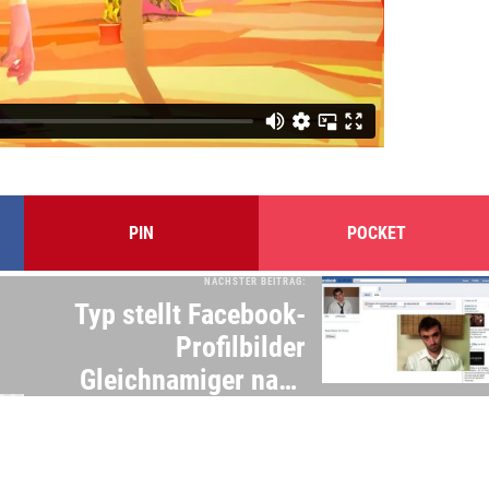
PIN
POCKET
NÄCHSTER BEITRAG:
Typ stellt Facebook-
Profilbilder
Gleichnamiger nach
und stellt ihnen
Freundschaftsanfragen