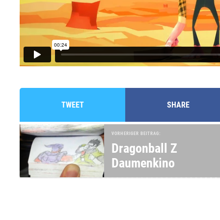
TWEET
SHARE
VORHERIGER BEITRAG:
Dragonball Z
Daumenkino