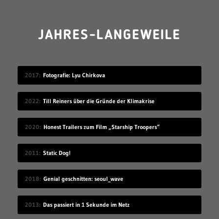
JAHRES-LANGEWEILE
2017
Fotografie: Lyu Chirkova
2022
Till Reiners über die Gründe der Klimakrise
2020
Honest Trailers zum Film „Starship Troopers“
2011
Static Dog!
2018
Genial geschnitten: seoul_wave
2013
Das passiert in 1 Sekunde im Netz