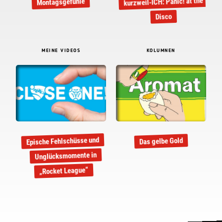
kurzweil-ICH: Panic! at the
Montagsgefühle
Disco
MEINE VIDEOS
KOLUMNEN
Epische Fehlschüsse und
Das gelbe Gold
Unglücksmomente in
„Rocket League“