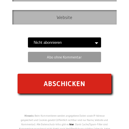
Abo ohne Kommentar
Hinweis:
Beim Kommentieren werden angegebene Daten sowie IP-Adresse
gespeichert und Cookies gesetzt (öffentlich sichtbar sind nur Name, Website und
Kommentar). Alle Datenschutz-Infos gibt es
hier
. Dank Cache/Spam-Filter sind
Kommentare manchmal nicht direkt nach Veröffentlichung sichtbar (aber da, keine