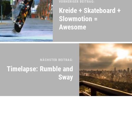
VORHERIGER BEITRAG:
Kreide + Skateboard +
Slowmotion =
Awesome
NÄCHSTER BEITRAG:
Timelapse: Rumble and
Sway