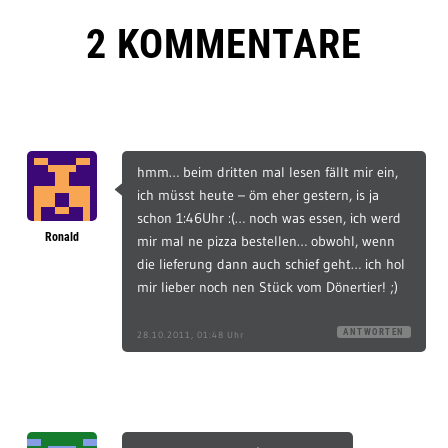
2 KOMMENTARE
hmm… beim dritten mal lesen fällt mir ein,
ich müsst heute – öm eher gestern, is ja
schon 1:46Uhr :(… noch was essen, ich werd
Ronald
mir mal ne pizza bestellen… obwohl, wenn
die lieferung dann auch schief geht… ich hol
mir lieber noch nen Stück vom Dönertier! ;)
ANTWORTEN
28.10.2011, 01:48 Uhr