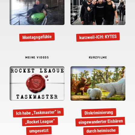
kurzweil-ICH: KYTES
Montagsgefühle
MEINE VIDEOS
KURZFILME
Ich habe „Taskmaster“ in
Diskriminierung
eingewanderter Eisbären
„Rocket League“
durch heimische
umgesetzt