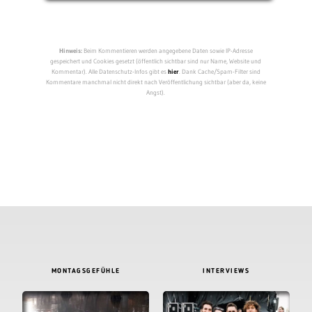
Hinweis:
Beim Kommentieren werden angegebene Daten sowie IP-Adresse
gespeichert und Cookies gesetzt (öffentlich sichtbar sind nur Name, Website und
Kommentar). Alle Datenschutz-Infos gibt es
hier
. Dank Cache/Spam-Filter sind
Kommentare manchmal nicht direkt nach Veröffentlichung sichtbar (aber da, keine
Angst).
MONTAGSGEFÜHLE
INTERVIEWS