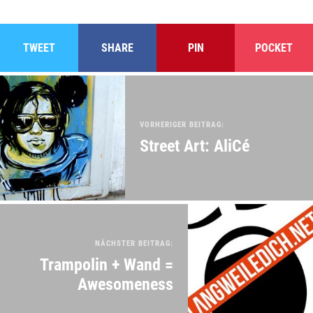
TWEET
SHARE
PIN
POCKET
VORHERIGER BEITRAG:
Street Art: AliCé
NÄCHSTER BEITRAG:
Trampolin + Wand =
Awesomeness