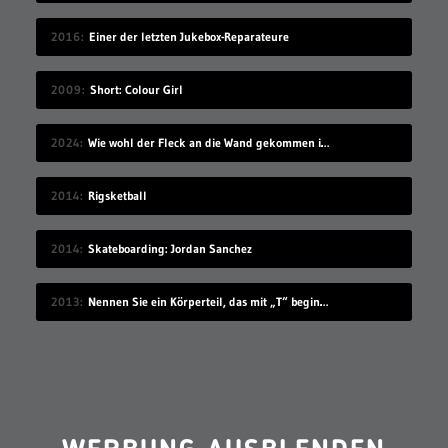
2016
Einer der letzten Jukebox-Reparateure
2009
Short: Colour Girl
2024
Wie wohl der Fleck an die Wand gekommen ist?
2014
Rigsketball
2014
Skateboarding: Jordan Sanchez
2013
Nennen Sie ein Körperteil, das mit „T“ beginnt