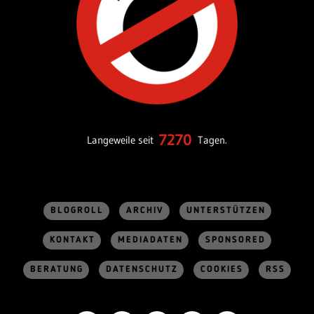
7270
Langeweile seit
Tagen.
BLOGROLL
ARCHIV
UNTERSTÜTZEN
KONTAKT
MEDIADATEN
SPONSORED
BERATUNG
DATENSCHUTZ
COOKIES
RSS