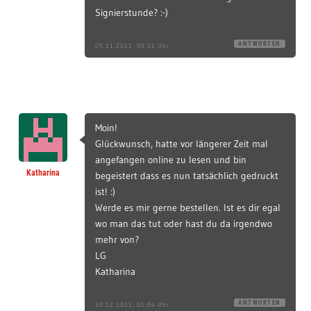
Signierstunde? :-)
ANTWORTEN
05.11.2011, 09:51 Uhr
Moin!
Glückwunsch, hatte vor längerer Zeit mal
angefangen online zu lesen und bin
Katharina
begeistert dass es nun tatsächlich gedruckt
ist! :)
Werde es mir gerne bestellen. Ist es dir egal
wo man das tut oder hast du da irgendwo
mehr von?
LG
Katharina
ANTWORTEN
30.12.2011, 01:04 Uhr