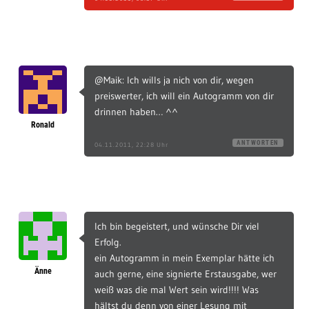
@Maik: Ich wills ja nich von dir, wegen
preiswerter, ich will ein Autogramm von dir
drinnen haben… ^^
Ronald
ANTWORTEN
04.11.2011, 22:28 Uhr
Ich bin begeistert, und wünsche Dir viel
Erfolg.
ein Autogramm in mein Exemplar hätte ich
Änne
auch gerne, eine signierte Erstausgabe, wer
weiß was die mal Wert sein wird!!!! Was
hältst du denn von einer Lesung mit