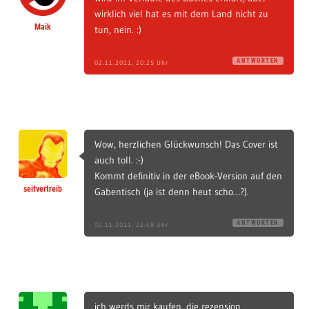
wirklich viel hat es mit dem Land nicht zu
Maik
tun, nein. :)
ANTWORTEN
02.11.2011, 20:25 Uhr
Wow, herzlichen Glückwunsch! Das Cover ist
auch toll. :-)
Kommt definitiv in der eBook-Version auf den
seitvertreib
Gabentisch (ja ist denn heut scho…?).
ANTWORTEN
02.11.2011, 22:48 Uhr
ich werds mir kaufen, die rezension