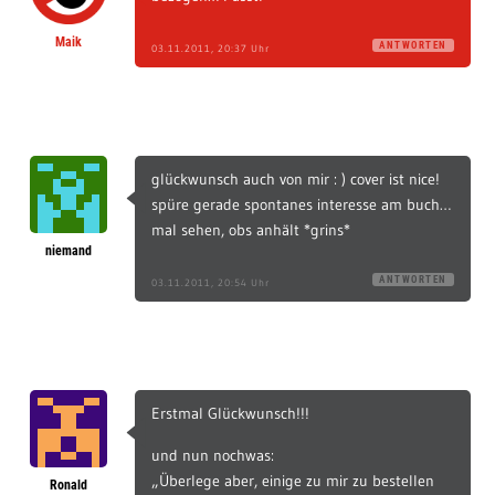
Maik
ANTWORTEN
03.11.2011, 20:37 Uhr
glückwunsch auch von mir : ) cover ist nice!
spüre gerade spontanes interesse am buch…
mal sehen, obs anhält *grins*
niemand
ANTWORTEN
03.11.2011, 20:54 Uhr
Erstmal Glückwunsch!!!
und nun nochwas:
„Überlege aber, einige zu mir zu bestellen
Ronald