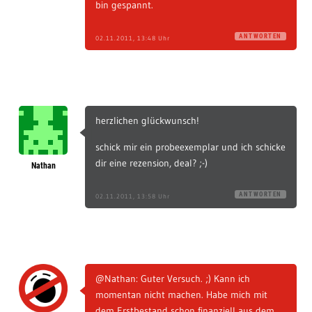
bin gespannt.
ANTWORTEN
02.11.2011, 13:48 Uhr
herzlichen glückwunsch!
schick mir ein probeexemplar und ich schicke
dir eine rezension, deal? ;-)
Nathan
ANTWORTEN
02.11.2011, 13:58 Uhr
@Nathan: Guter Versuch. ;) Kann ich
momentan nicht machen. Habe mich mit
dem Erstbestand schon finanziell aus dem