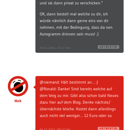
und sie dann privat zu verschicken.“
OK, dann bestell mal welche zu dir, ich
würde nämlich dann gerne eins von dir
nehmen, mit der Bedingung, dass da nen
Autogramm drinnen sein muss! ;)
ANTWORTEN
03.11.2011, 23:22 Uhr
@niemand: Hält bestimmt an… ;)
@Ronald: Danke! Sind bereits welche auf
dem Weg zu mir. Gibt also schon bald Neues
Maik
dazu hier auf dem Blog. Denke nächste/
übernächste Woche. Kostet dann allerdings
auch nicht viel weniger… 12 Euro oder so.
ANTWORTEN
04.11.2011, 08:17 Uhr