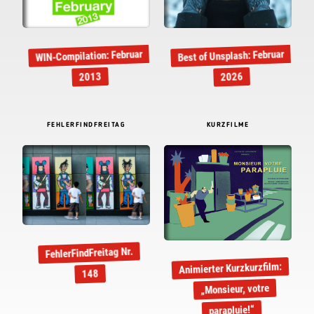
WIN-Compilation: Februar
Best of Unsplash: Februar
2013
2026
FEHLERFINDFREITAG
KURZFILME
FehlerFindFreitag Nr.
Animierter Kurzkurzfilm:
148
„Monsieur, votre
parapluie!“