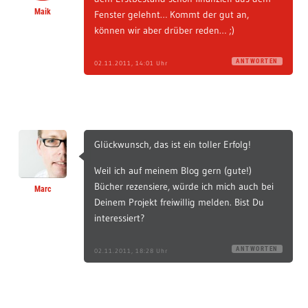
Maik
Fenster gelehnt… Kommt der gut an,
können wir aber drüber reden… ;)
ANTWORTEN
02.11.2011, 14:01 Uhr
Glückwunsch, das ist ein toller Erfolg!
Weil ich auf meinem Blog gern (gute!)
Bücher rezensiere, würde ich mich auch bei
Marc
Deinem Projekt freiwillig melden. Bist Du
interessiert?
ANTWORTEN
02.11.2011, 18:28 Uhr