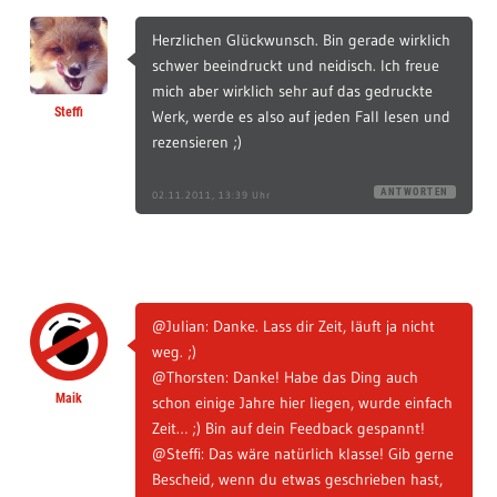
Herzlichen Glückwunsch. Bin gerade wirklich
schwer beeindruckt und neidisch. Ich freue
mich aber wirklich sehr auf das gedruckte
Steffi
Werk, werde es also auf jeden Fall lesen und
rezensieren ;)
ANTWORTEN
02.11.2011, 13:39 Uhr
@Julian: Danke. Lass dir Zeit, läuft ja nicht
weg. ;)
@Thorsten: Danke! Habe das Ding auch
Maik
schon einige Jahre hier liegen, wurde einfach
Zeit… ;) Bin auf dein Feedback gespannt!
@Steffi: Das wäre natürlich klasse! Gib gerne
Bescheid, wenn du etwas geschrieben hast,