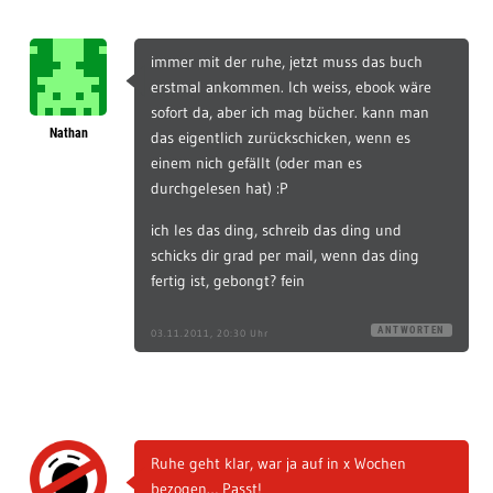
immer mit der ruhe, jetzt muss das buch
erstmal ankommen. Ich weiss, ebook wäre
sofort da, aber ich mag bücher. kann man
Nathan
das eigentlich zurückschicken, wenn es
einem nich gefällt (oder man es
durchgelesen hat) :P
ich les das ding, schreib das ding und
schicks dir grad per mail, wenn das ding
fertig ist, gebongt? fein
ANTWORTEN
03.11.2011, 20:30 Uhr
Ruhe geht klar, war ja auf in x Wochen
bezogen… Passt!