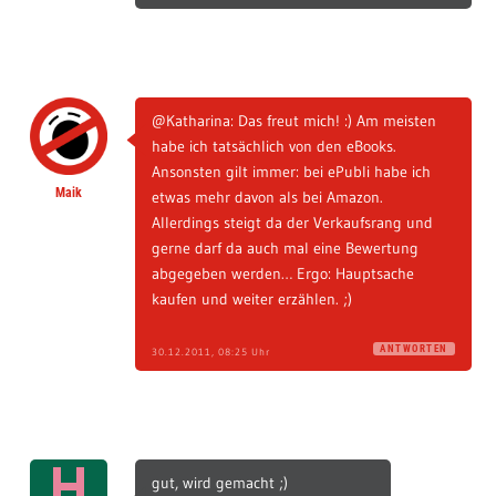
@Katharina: Das freut mich! :) Am meisten
habe ich tatsächlich von den eBooks.
Ansonsten gilt immer: bei ePubli habe ich
Maik
etwas mehr davon als bei Amazon.
Allerdings steigt da der Verkaufsrang und
gerne darf da auch mal eine Bewertung
abgegeben werden… Ergo: Hauptsache
kaufen und weiter erzählen. ;)
ANTWORTEN
30.12.2011, 08:25 Uhr
gut, wird gemacht ;)