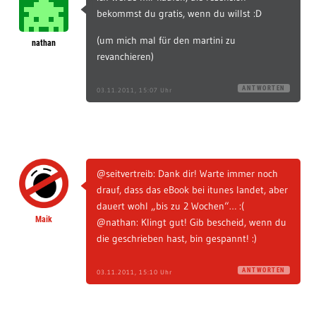
bekommst du gratis, wenn du willst :D
(um mich mal für den martini zu
nathan
revanchieren)
ANTWORTEN
03.11.2011, 15:07 Uhr
@seitvertreib: Dank dir! Warte immer noch
drauf, dass das eBook bei itunes landet, aber
dauert wohl „bis zu 2 Wochen“… :(
Maik
@nathan: Klingt gut! Gib bescheid, wenn du
die geschrieben hast, bin gespannt! :)
ANTWORTEN
03.11.2011, 15:10 Uhr