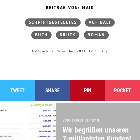
BEITRAG VON: MAIK
SCHRIFTGESTELLTES
AUF BALI
BUCH
DRUCK
ROMAN
Mittwoch, 2. November 2011, 12:20 Uhr
TWEET
SHARE
PIN
POCKET
VORHERIGER BEITRAG:
Wir begrüßen unseren
7-milliardsten Kunden!