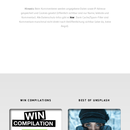
Hinweis:
Beim Kommentieren werden angegebene Daten sowie IP-Adresse
gespeichert und Cookies gesetzt (öffentlich sichtbar sind nur Name, Website und
Kommentar). Alle Datenschutz-Infos gibt es
hier
. Dank Cache/Spam-Filter sind
Kommentare manchmal nicht direkt nach Veröffentlichung sichtbar (aber da, keine
Angst).
WIN COMPILATIONS
BEST OF UNSPLASH