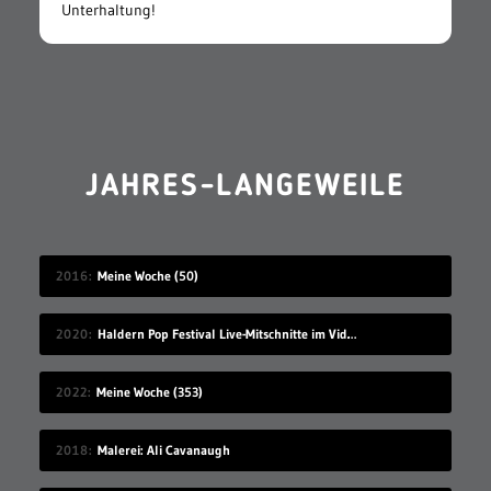
Unterhaltung!
JAHRES-LANGEWEILE
2016
Meine Woche (50)
2020
Haldern Pop Festival Live-Mitschnitte im Videostream (2008-2019)
2022
Meine Woche (353)
2018
Malerei: Ali Cavanaugh