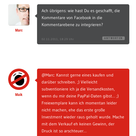
Ach übrigens: wie hast Du es geschafft, die
Kommentare von Facebook in die
Kommentarebene zu integrieren?
Marc
ANTWORTEN
02.11.2011, 18:29 Uhr
@Marc: Kannst gerne eines kaufen und
darüber schreiben. ;) Vielleicht
subventioniere ich ja die Versandkosten,
Maik
wenn du mir deine PayPal-Daten gibst… ;)
Freiexemplare kann ich momentan leider
nicht machen, ehe das erste große
Investment wieder raus geholt wurde. Mache
mit dem Verkauf eh keinen Gewinn, der
Druck ist so arschteuer…