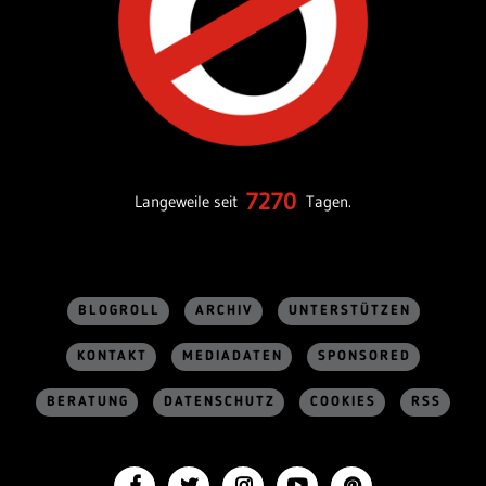
7270
Langeweile seit
Tagen.
BLOGROLL
ARCHIV
UNTERSTÜTZEN
KONTAKT
MEDIADATEN
SPONSORED
BERATUNG
DATENSCHUTZ
COOKIES
RSS