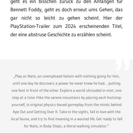
geht es ein bisschen zurück zu den Anfängen für
Bennett Foddy, geht es doch erneut ums Gehen, das
gar nicht so leicht zu gehen scheint. Hier der
PlayStation-Trailer zum 2024 erscheinenden Titel,
der eine abstruse Geschichte zu erzählen scheint.
„Play as Nate, an unemployed failson with nothing going for him,
until one day he discovers a power he never knew he had… putting
one foot in front of the other. Explore a world shrouded in mist, one
step at a time. Hike the serene mountains by placing each footstep
yourself, in original physics-based gameplay from the minds behind
Ape Out and Getting Over It. Take in the sights, fall in love with the
local fauna, and try to find meaning in a wasted life. Get ready to fall
for Nate, in Baby Steps, a literal walking simulator.“