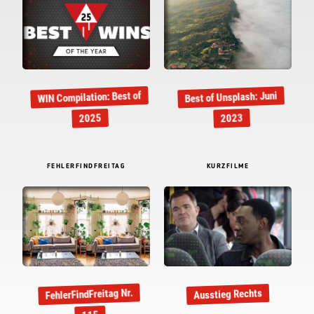
WIN Compilation: Best of
Best of Unsplash: Juni
2025
2023
FEHLERFINDFREITAG
KURZFILME
FehlerFindFreitag Nr.
Ausstieg Rechts