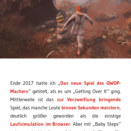
Ende 2017 hatte ich „
Das neue Spiel des QWOP-
Machers
“ getitelt, als es um „Getting Over It“ ging.
Mittlerweile ist das
zur Verzweiflung bringende
Spiel, das manche Leute
binnen Sekunden meistern
,
deutlich größer geworden als die einstige
Laufsimulation im Browser
. Aber mit „Baby Steps“