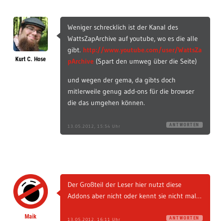
Weniger schrecklich ist der Kanal des
WattsZapArchive auf youtube, wo es die alle
gibt.
http://www.youtube.com/user/WattsZa
Kurt C. Hose
pArchive
(Spart den umweg über die Seite)
und wegen der gema, da gibts doch
mitlerweile genug add-ons für die browser
die das umgehen können.
ANTWORTEN
13.05.2012, 15:54 Uhr
Der Großteil der Leser hier nutzt diese
Addons aber nicht oder kennt sie nicht mal…
Maik
ANTWORTEN
13.05.2012, 16:11 Uhr