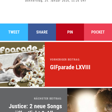
Donnerstag, 25. Januar 2024, 11:24 Uhr
TWEET
SHARE
PIN
POCKET
VORHERIGER BEITRAG:
GIFparade LXVIII
NÄCHSTER BEITRAG:
Justice: 2 neue Songs