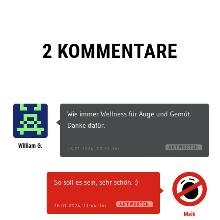
2 KOMMENTARE
Wie immer Wellness für Auge und Gemüt.
Danke dafür.
William G.
ANTWORTEN
26.01.2024, 02:51 Uhr
So soll es sein, sehr schön. :)
ANTWORTEN
26.01.2024, 11:44 Uhr
Maik