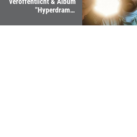
veröffentlicht & Album
"Hyperdrama"
angekündigt