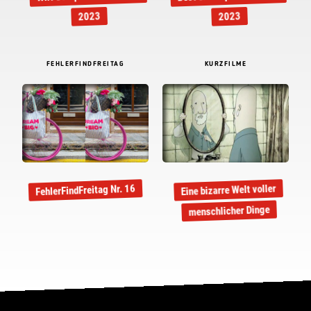
2023
2023
FEHLERFINDFREITAG
KURZFILME
Eine bizarre Welt voller
FehlerFindFreitag Nr. 16
menschlicher Dinge