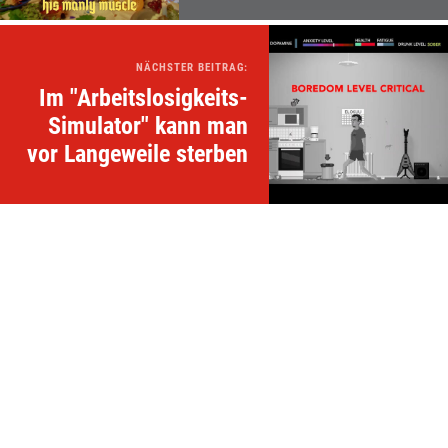
NÄCHSTER BEITRAG:
Im "Arbeitslosigkeits-
Simulator" kann man
vor Langeweile sterben