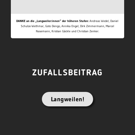
DANKE an die „Langweiler:innen“ der höheren Stufen:
Andreas Wedel, Daniel
Schulze-Wethmar, Goto Dengo, Annika Engel, Dirk Zimmermann, Marcel
Nasemann, Kristian Gäckle und Christian Zenker.
ZUFALLSBEITRAG
Langweilen!