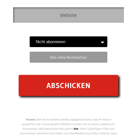
Abo ohne Kommentar
Hinweis:
Beim Kommentieren werden angegebene Daten sowie IP-Adresse
gespeichert und Cookies gesetzt (öffentlich sichtbar sind nur Name, Website und
Kommentar). Alle Datenschutz-Infos gibt es
hier
. Dank Cache/Spam-Filter sind
Kommentare manchmal nicht direkt nach Veröffentlichung sichtbar (aber da, keine