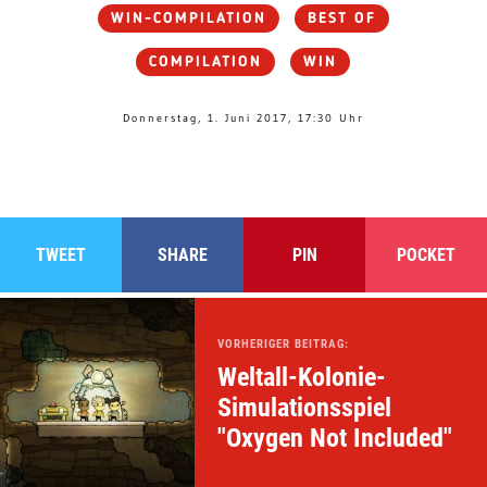
WIN-COMPILATION
BEST OF
COMPILATION
WIN
Donnerstag, 1. Juni 2017, 17:30 Uhr
TWEET
SHARE
PIN
POCKET
VORHERIGER BEITRAG:
Weltall-Kolonie-
Simulationsspiel
"Oxygen Not Included"