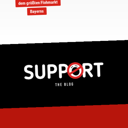
dem größten Flohmarkt
Bayerns