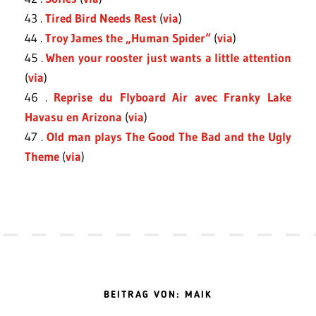
43 .
Tired Bird Needs Rest
(
via
)
44 .
Troy James the „Human Spider“
(
via
)
45 .
When your rooster just wants a little attention
(
via
)
46 .
Reprise du Flyboard Air avec Franky Lake
Havasu en Arizona
(
via
)
47 .
Old man plays The Good The Bad and the Ugly
Theme
(
via
)
BEITRAG VON: MAIK