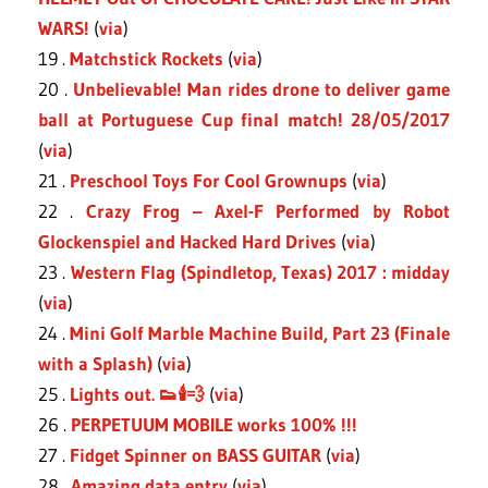
WARS!
(
via
)
19 .
Matchstick Rockets
(
via
)
20 .
Unbelievable! Man rides drone to deliver game
ball at Portuguese Cup final match! 28/05/2017
(
via
)
21 .
Preschool Toys For Cool Grownups
(
via
)
22 .
Crazy Frog – Axel-F Performed by Robot
Glockenspiel and Hacked Hard Drives
(
via
)
23 .
Western Flag (Spindletop, Texas) 2017 : midday
(
via
)
24 .
Mini Golf Marble Machine Build, Part 23 (Finale
with a Splash)
(
via
)
25 .
Lights out. 👟🕯💨
(
via
)
26 .
PERPETUUM MOBILE works 100% !!!
27 .
Fidget Spinner on BASS GUITAR
(
via
)
28 .
Amazing data entry
(
via
)