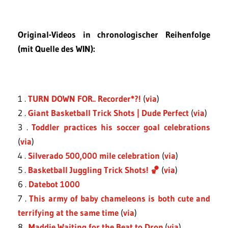
Original-Videos in chronologischer Reihenfolge
(mit Quelle des WIN):
1 .
TURN DOWN FOR.. Recorder*?!
(
via
)
2 .
Giant Basketball Trick Shots | Dude Perfect
(
via
)
3 .
Toddler practices his soccer goal celebrations
(
via
)
4 .
Silverado 500,000 mile celebration
(
via
)
5 .
Basketball Juggling Trick Shots! 🏀
(
via
)
6 .
Datebot 1000
7 .
This army of baby chameleons is both cute and
terrifying at the same time
(
via
)
8 .
Maddie Waiting for the Beat to Drop
(
via
)