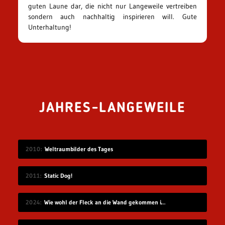
guten Laune dar, die nicht nur Langeweile vertreiben
sondern auch nachhaltig inspirieren will. Gute
Unterhaltung!
JAHRES-LANGEWEILE
2010
Weltraumbilder des Tages
2011
Static Dog!
2024
Wie wohl der Fleck an die Wand gekommen ist?