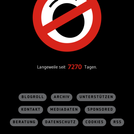
7270
Langeweile seit
Tagen.
BLOGROLL
ARCHIV
UNTERSTÜTZEN
KONTAKT
MEDIADATEN
SPONSORED
BERATUNG
DATENSCHUTZ
COOKIES
RSS