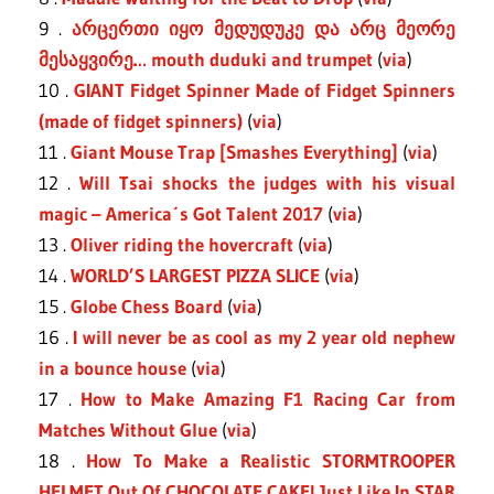
9 .
არცერთი იყო მედუდუკე და არც მეორე
მესაყვირე… mouth duduki and trumpet
(
via
)
10 .
GIANT Fidget Spinner Made of Fidget Spinners
(made of fidget spinners)
(
via
)
11 .
Giant Mouse Trap [Smashes Everything]
(
via
)
12 .
Will Tsai shocks the judges with his visual
magic – America´s Got Talent 2017
(
via
)
13 .
Oliver riding the hovercraft
(
via
)
14 .
WORLD’S LARGEST PIZZA SLICE
(
via
)
15 .
Globe Chess Board
(
via
)
16 .
I will never be as cool as my 2 year old nephew
in a bounce house
(
via
)
17 .
How to Make Amazing F1 Racing Car from
Matches Without Glue
(
via
)
18 .
How To Make a Realistic STORMTROOPER
HELMET Out Of CHOCOLATE CAKE! Just Like In STAR