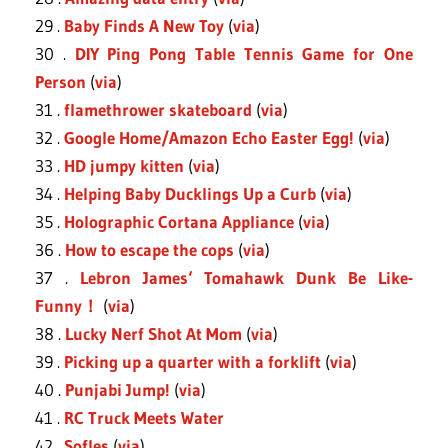
29 .
Baby Finds A New Toy
(
via
)
30 .
DIY Ping Pong Table Tennis Game for One
Person
(
via
)
31 .
flamethrower skateboard
(
via
)
32 .
Google Home/Amazon Echo Easter Egg!
(
via
)
33 .
HD jumpy kitten
(
via
)
34 .
Helping Baby Ducklings Up a Curb
(
via
)
35 .
Holographic Cortana Appliance
(
via
)
36 .
How to escape the cops
(
via
)
37 .
Lebron James‘ Tomahawk Dunk Be Like-
Funny！
(
via
)
38 .
Lucky Nerf Shot At Mom
(
via
)
39 .
Picking up a quarter with a forklift
(
via
)
40 .
Punjabi Jump!
(
via
)
41 .
RC Truck Meets Water
42 .
Sofles
(
via
)