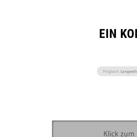
EIN K
Pingback:
Langweil