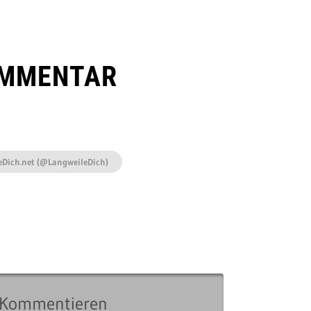
OMMENTAR
eDich.net (@LangweileDich)