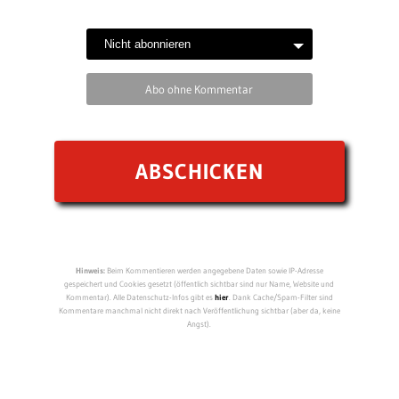
Abo ohne Kommentar
Hinweis:
Beim Kommentieren werden angegebene Daten sowie IP-Adresse
gespeichert und Cookies gesetzt (öffentlich sichtbar sind nur Name, Website und
Kommentar). Alle Datenschutz-Infos gibt es
hier
. Dank Cache/Spam-Filter sind
Kommentare manchmal nicht direkt nach Veröffentlichung sichtbar (aber da, keine
Angst).