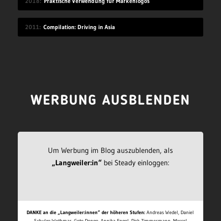
2018
Praktische Verwendung für Markenlogos
2011
Compilation: Driving in Asia
WERBUNG AUSBLENDEN
Um Werbung im Blog auszublenden, als
„Langweiler:in“
bei Steady einloggen:
DANKE an die „Langweiler:innen“ der höheren Stufen:
Andreas Wedel, Daniel
Schulze-Wethmar, Goto Dengo, Annika Engel, Dirk Zimmermann, Marcel