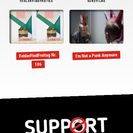
FEHLERFINDFREITAG
KURZFILME
I’m Not a Punk Anymore
FehlerFindFreitag Nr.
106