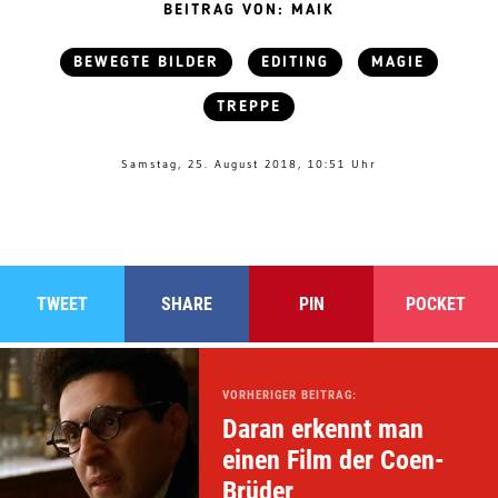
BEITRAG VON: MAIK
BEWEGTE BILDER
EDITING
MAGIE
TREPPE
Samstag, 25. August 2018, 10:51 Uhr
TWEET
SHARE
PIN
POCKET
VORHERIGER BEITRAG:
Daran erkennt man
einen Film der Coen-
Brüder