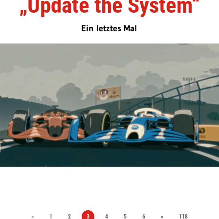
„Update the System“
Ein letztes Mal
«
1
2
3
4
5
6
»
118