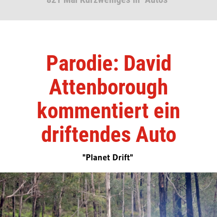
Parodie: David
Attenborough
kommentiert ein
driftendes Auto
"Planet Drift"