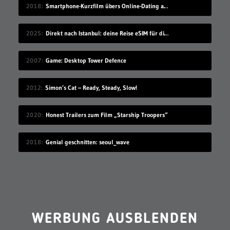
2018
Smartphone-Kurzfilm übers Online-Dating auf Zugreise
2025
Direkt nach Istanbul: deine Reise eSIM für die Türkei
2007
Game: Desktop Tower Defence
2012
Simon’s Cat – Ready, Steady, Slow!
2020
Honest Trailers zum Film „Starship Troopers“
2018
Genial geschnitten: seoul_wave
WERBUNG AUSBLENDEN