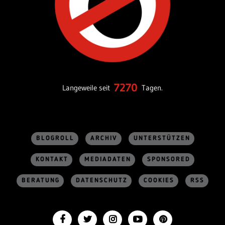
7270
Langeweile seit
Tagen.
BLOGROLL
ARCHIV
UNTERSTÜTZEN
KONTAKT
MEDIADATEN
SPONSORED
BERATUNG
DATENSCHUTZ
COOKIES
RSS