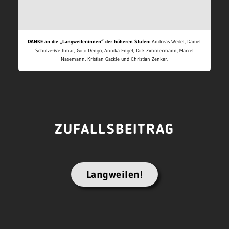
DANKE an die „Langweiler:innen“ der höheren Stufen:
Andreas Wedel, Daniel
Schulze-Wethmar, Goto Dengo, Annika Engel, Dirk Zimmermann, Marcel
Nasemann, Kristian Gäckle und Christian Zenker.
ZUFALLSBEITRAG
Langweilen!