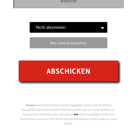
Abo ohne Kommentar
Hinweis:
Beim Kommentieren werden angegebene Daten sowie IP-Adresse
gespeichert und Cookies gesetzt (öffentlich sichtbar sind nur Name, Website und
Kommentar). Alle Datenschutz-Infos gibt es
hier
. Dank Cache/Spam-Filter sind
Kommentare manchmal nicht direkt nach Veröffentlichung sichtbar (aber da, keine
Angst).