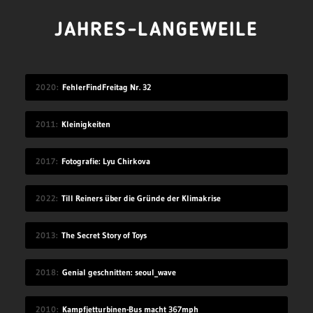
JAHRES-LANGEWEILE
2020
FehlerFindFreitag Nr. 32
2011
Kleinigkeiten
2017
Fotografie: Lyu Chirkova
2022
Till Reiners über die Gründe der Klimakrise
2013
The Secret Story of Toys
2018
Genial geschnitten: seoul_wave
2010
Kampfjetturbinen-Bus macht 367mph