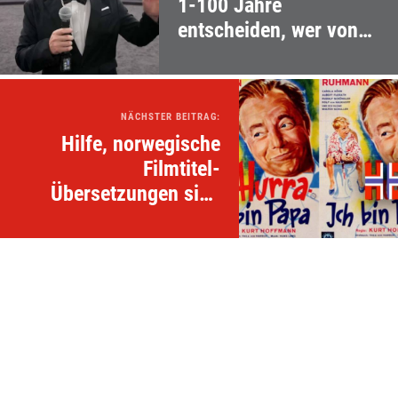
1-100 Jahre
entscheiden, wer von
ihnen 250.000$
bekommt
NÄCHSTER BEITRAG:
Hilfe, norwegische
Filmtitel-
Übersetzungen sind
kurios!