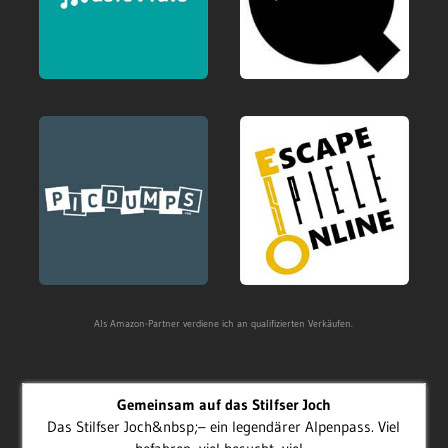
Als Amazon-Partner verdiene ich an qualifizierten Verkäufen.
Gemeinsam auf das Stilfser Joch
Das Stilfser Joch&nbsp;– ein legendärer Alpenpass. Viel