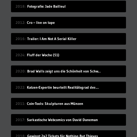
2018
Fotografie: Jade Bailleul
2012
Cro – live on tape
2016
Trailer: I Am Not A Serial Killer
2024
Fluff der Woche (51)
2020
Brad Walls zeigt uns die Schönheit von Schwimmbecken
2022
Katzen-Expertin beurteilt Realitätsgrad des Verhaltens in „Stray“
2011
Coin-Tools: Skulpturen aus Münzen
2017
Sarkastische Webcomics von David Daneman
2018
Gewinnt 2×2 Tickets für Nothing But Thieves