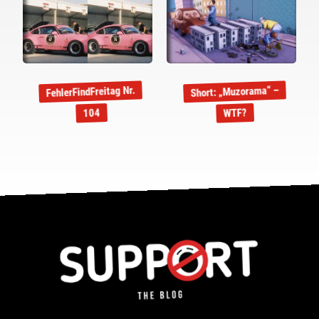
FehlerFindFreitag Nr.
Short: „Muzorama“ –
WTF?
104