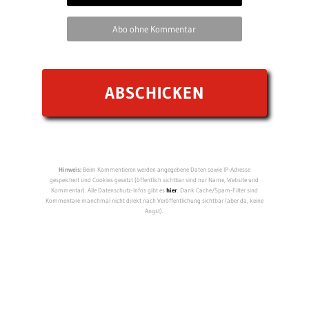
Abo ohne Kommentar
Hinweis:
Beim Kommentieren werden angegebene Daten sowie IP-Adresse
gespeichert und Cookies gesetzt (öffentlich sichtbar sind nur Name, Website und
Kommentar). Alle Datenschutz-Infos gibt es
hier
. Dank Cache/Spam-Filter sind
Kommentare manchmal nicht direkt nach Veröffentlichung sichtbar (aber da, keine
Angst).