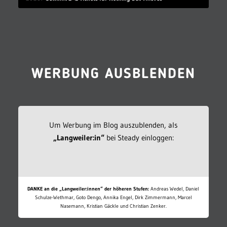
WERBUNG AUSBLENDEN
Um Werbung im Blog auszublenden, als
„Langweiler:in“
bei Steady einloggen:
DANKE an die „Langweiler:innen“ der höheren Stufen:
Andreas Wedel, Daniel
Schulze-Wethmar, Goto Dengo, Annika Engel, Dirk Zimmermann, Marcel
Nasemann, Kristian Gäckle und Christian Zenker.