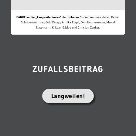
DANKE an die „Langweiler:innen“ der höheren Stufen:
Andreas Wedel, Daniel
Schulze-Wethmar, Goto Dengo, Annika Engel, Dirk Zimmermann, Marcel
Nasemann, Kristian Gäckle und Christian Zenker.
ZUFALLSBEITRAG
Langweilen!