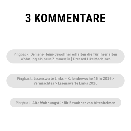
3 KOMMENTARE
Pingback:
Demenz-Heim-Bewohner erhalten die Tür ihrer alten
Wohnung als neue Zimmertür | Dressed Like Machines
Pingback:
Lesenswerte Links – Kalenderwoche 46 in 2016 >
Vermischtes > Lesenswerte Links 2016
Pingback:
Alte Wohnungstür für Bewohner von Altenheimen