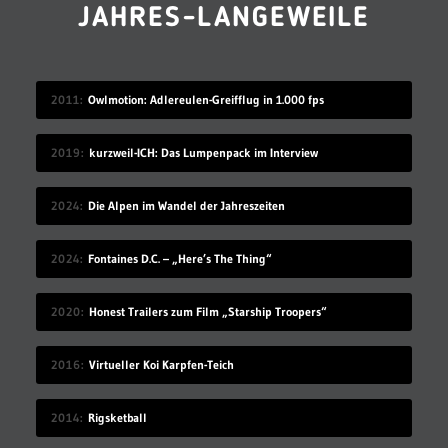
JAHRES-LANGEWEILE
2011
Owlmotion: Adlereulen-Greifflug in 1.000 fps
2019
kurzweil-ICH: Das Lumpenpack im Interview
2024
Die Alpen im Wandel der Jahreszeiten
2024
Fontaines D.C. – „Here’s The Thing“
2020
Honest Trailers zum Film „Starship Troopers“
2016
Virtueller Koi Karpfen-Teich
2014
Rigsketball