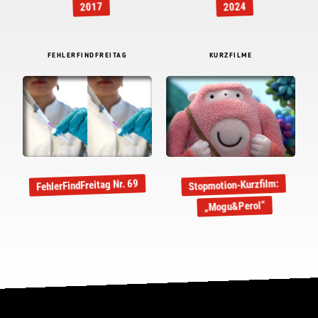
2017
2024
FEHLERFINDFREITAG
KURZFILME
FehlerFindFreitag Nr. 69
Stopmotion-Kurzfilm:
„Mogu&Perol“