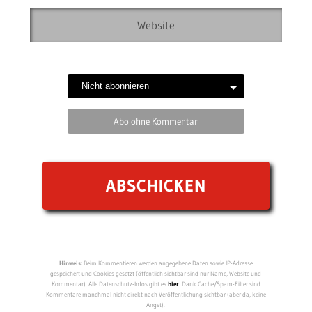
Abo ohne Kommentar
Hinweis:
Beim Kommentieren werden angegebene Daten sowie IP-Adresse
gespeichert und Cookies gesetzt (öffentlich sichtbar sind nur Name, Website und
Kommentar). Alle Datenschutz-Infos gibt es
hier
. Dank Cache/Spam-Filter sind
Kommentare manchmal nicht direkt nach Veröffentlichung sichtbar (aber da, keine
Angst).