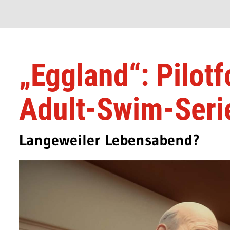
„Eggland“: Pilot
Adult-Swim-Seri
Langeweiler Lebensabend?