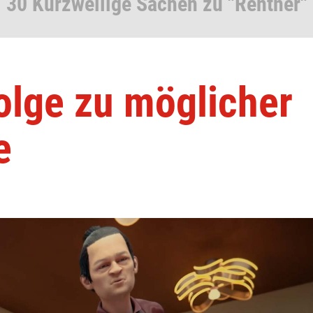
30 Kurzweilige Sachen zu "Rentner"
folge zu möglicher
e