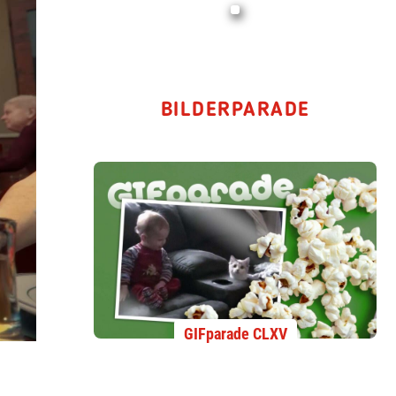
BILDERPARADE
GIFparade CLXV