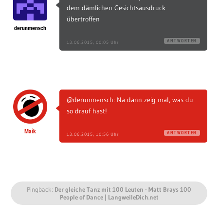
dem dämlichen Gesichtsausdruck
übertroffen
derunmensch
ANTWORTEN
13.06.2015, 00:05 Uhr
@derunmensch: Na dann zeig mal, was du
so drauf hast!
Maik
ANTWORTEN
13.06.2015, 10:56 Uhr
Pingback:
Der gleiche Tanz mit 100 Leuten - Matt Brays 100
People of Dance | LangweileDich.net