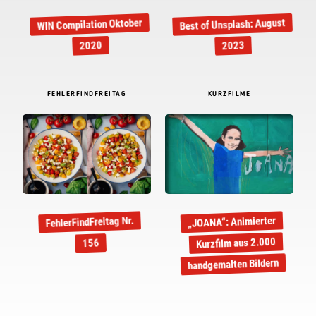
Best of Unsplash: August
WIN Compilation Oktober
2020
2023
FEHLERFINDFREITAG
KURZFILME
FehlerFindFreitag Nr.
„JOANA“: Animierter
Kurzfilm aus 2.000
156
handgemalten Bildern