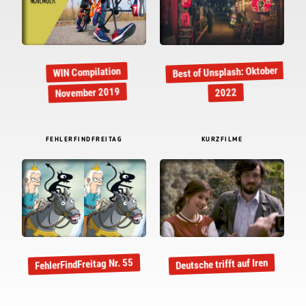
Best of Unsplash: Oktober
WIN Compilation
November 2019
2022
FEHLERFINDFREITAG
KURZFILME
FehlerFindFreitag Nr. 55
Deutsche trifft auf Iren