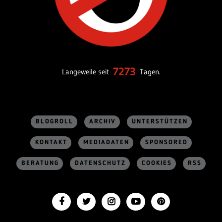
7273
Langeweile seit
Tagen.
BLOGROLL
ARCHIV
UNTERSTÜTZEN
KONTAKT
MEDIADATEN
SPONSORED
BERATUNG
DATENSCHUTZ
COOKIES
RSS