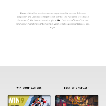
Hinweis:
Beim Kommentieren werden angegebene Daten sowie IP-Adresse
gespeichert und Cookies gesetzt (öffentlich sichtbar sind nur Name, Website und
Kommentar). Alle Datenschutz-Infos gibt es
hier
. Dank Cache/Spam-Filter sind
Kommentare manchmal nicht direkt nach Veröffentlichung sichtbar (aber da, keine
Angst).
WIN COMPILATIONS
BEST OF UNSPLASH