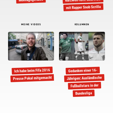
mit Rapper Snob Scrilla
MEINE VIDEOS
KOLUMNEN
Ich habe beim Fifa 2016
Gedanken einer 16-
Presse Pokal mitgemacht
Jährigen: Ausländische
Fußballstars in der
Bundesliga