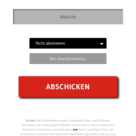
Abo ohne Kommentar
Hinweis:
Beim Kommentieren werden angegebene Daten sowie IP-Adresse
gespeichert und Cookies gesetzt (öffentlich sichtbar sind nur Name, Website und
Kommentar). Alle Datenschutz-Infos gibt es
hier
. Dank Cache/Spam-Filter sind
Kommentare manchmal nicht direkt nach Veröffentlichung sichtbar (aber da, keine