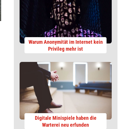
Warum Anonymität im Internet kein
Privileg mehr ist
Digitale Minispiele haben die
Warterei neu erfunden