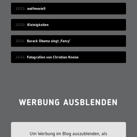
2015
asdfmovie9
2010
Kleinigkeiten
2014
Barack Obama singt ‚Fancy‘
2024
Fotografien von Christian Kneise
WERBUNG AUSBLENDEN
Um Werbung im Blog auszublenden, als