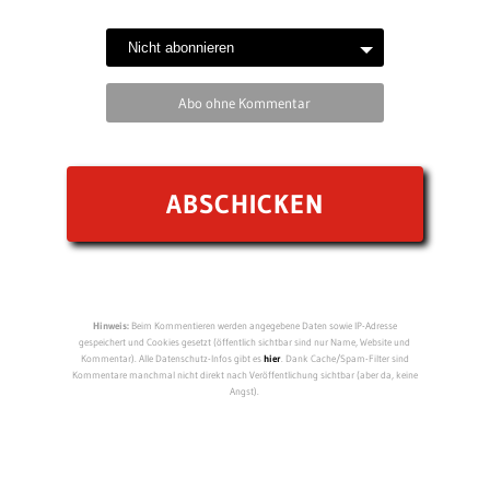
Abo ohne Kommentar
Hinweis:
Beim Kommentieren werden angegebene Daten sowie IP-Adresse
gespeichert und Cookies gesetzt (öffentlich sichtbar sind nur Name, Website und
Kommentar). Alle Datenschutz-Infos gibt es
hier
. Dank Cache/Spam-Filter sind
Kommentare manchmal nicht direkt nach Veröffentlichung sichtbar (aber da, keine
Angst).