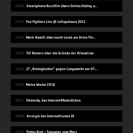
2018
Smartphone-Kurzfilm übers Online-Dating auf Zugreise
2012
Foo Fighters Live @ Lollapalooza 2012
2022
Mark Hamill überrascht Leute am Drive-Thru-Schalter
2022
Till Reiners über die Gründe der Klimakrise
2022
27 „Kleinigkeiten“ gegen Langeweile am 07.08.2022
2022
Meine Woche (353)
2021
Shmorby, das Internet-Maskottchen
2008
Arcorgie des Internetfrustes (I)
2015
Fettes Brot – Teenager vom Mars