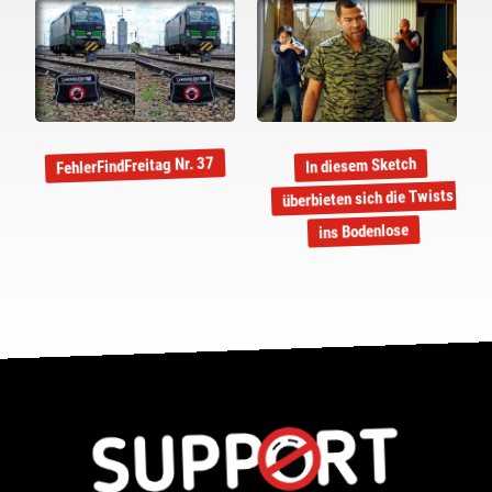
FehlerFindFreitag Nr. 37
In diesem Sketch
überbieten sich die Twists
ins Bodenlose