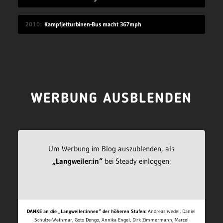
2010
Kampfjetturbinen-Bus macht 367mph
WERBUNG AUSBLENDEN
Um Werbung im Blog auszublenden, als
„Langweiler:in“
bei Steady einloggen:
DANKE an die „Langweiler:innen“ der höheren Stufen:
Andreas Wedel, Daniel
Schulze-Wethmar, Goto Dengo, Annika Engel, Dirk Zimmermann, Marcel